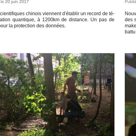
 le
20 juin 2017
Publi
ien­ti­fiques chinois viennent d'éta­blir un record de té­
Nouve
r­ta­tion quan­tique, à 1200km de dis­tance. Un pas de
des s
our la pro­tec­tion des données.
maker
battu