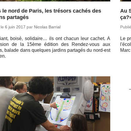
 le nord de Paris, les trésors cachés des
Au 
ins partagés
ça?
 le
6 juin 2017
par
Nicolas Barrial
Publi
riant, boisé, so­li­daire… ils ont chacun leur cachet. A
Le pr
ca­sion de la 15ème édition des Ren­dez-vous aux
l'éco
ns, balade dans quelques jardins par­ta­gés du nord-est
Marc 
en.