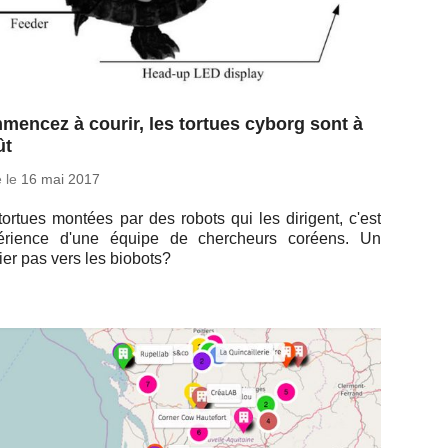
encez à courir, les tortues cyborg sont à
ût
é le
16 mai 2017
ortues montées par des robots qui les di­rigent, c'est
­pé­rience d'une équipe de cher­cheurs coréens. Un
er pas vers les biobots?