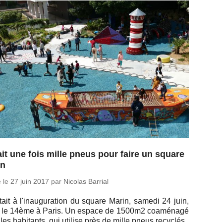
tait une fois mille pneus pour faire un square
in
é le
27 juin 2017
par
Nicolas Barrial
ait à l'inau­gu­ra­tion du square Marin, samedi 24 juin,
 le 14ème à Paris. Un espace de 1500m2 coa­mé­nagé
les ha­bi­tants, qui utilise près de mille pneus recyclés.