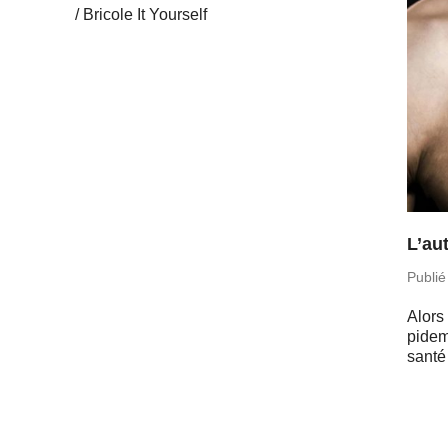
Bricole It Yourself
L’au
Publié
Alors 
pi­de
santé