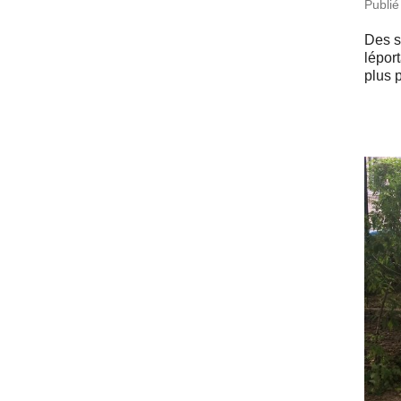
Publié
Des sc
lé­po
plus p