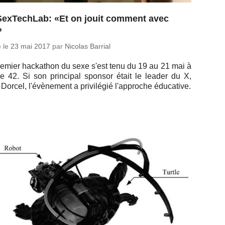
SexTechLab: «Et on jouit comment avec
»
é le
23 mai 2017
par
Nicolas Barrial
emier ha­cka­thon du sexe s'est tenu du 19 au 21 mai à
le 42. Si son prin­ci­pal sponsor était le leader du X,
Dorcel, l'évè­ne­ment a pri­vi­lé­gié l'ap­proche éducative.