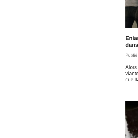
Eniar
dans
Publié
Alors
viant
cueill