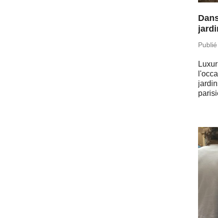
Dans
jard
Publié
Luxu­
l'oc­
jardi
parisi