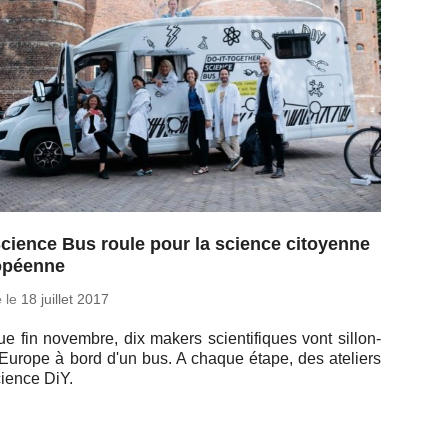
cience Bus roule pour la science citoyenne
opéenne
é le
18 juillet 2017
e fin no­vembre, dix makers scien­ti­fiques vont sillon­
'Eu­rope à bord d'un bus. A chaque étape, des ate­liers
cience DiY.