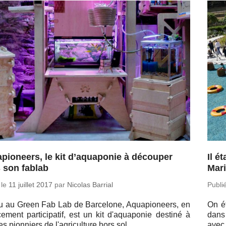
pioneers, le kit d’aquaponie à découper
Il é
 son fablab
Mar
 le
11 juillet 2017
par
Nicolas Barrial
Publi
 au Green Fab Lab de Bar­ce­lone, Aqua­pio­neers, en
On ét
­ce­ment par­ti­ci­pa­tif, est un kit d'aqua­po­nie destiné à
dans
es pion­niers de l'agri­cul­ture hors sol.
avec 