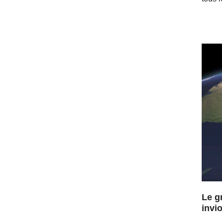
Le g
invi