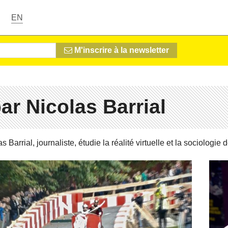
EN
M'inscrire à la newsletter
ar Nicolas Barrial
as Barrial
, jour­na­liste, étudie la réalité vir­tuelle et la so­cio­lo­