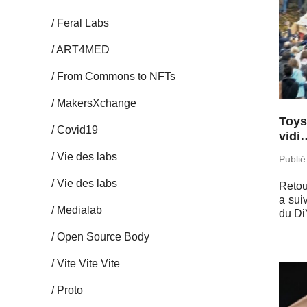
Feral Labs
ART4MED
From Commons to NFTs
Ma­kersX­change
Toys
Covid19
vidi
Vie des labs
Publié
Vie des labs
Retou
a sui
Me­dia­lab
du Di
Open Source Body
Vite Vite Vite
Proto