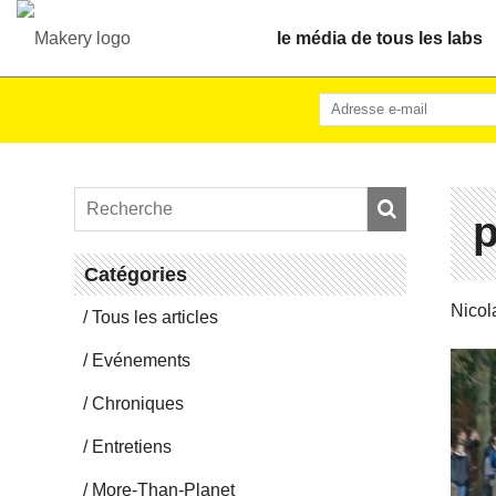
le média de tous les labs
p
Ca­té­go­ries
Nicol
Tous les articles
Evé­ne­ments
Chro­niques
En­tre­tiens
More-Than-Pla­net