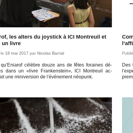
of, les alters du joystick à ICI Montreuil et
Comm
 un livre
l’aff
 le
18 mai 2017
par
Nicolas Barrial
Publi
 qu'Enia­rof célèbre douze ans de fêtes fo­raines dé­
Des t
es dans un «livre Fran­ken­stein», ICI Mon­treuil ac­
l'ex
ait une mi­ni­ver­sion de l'évé­ne­ment néopunk.
premi