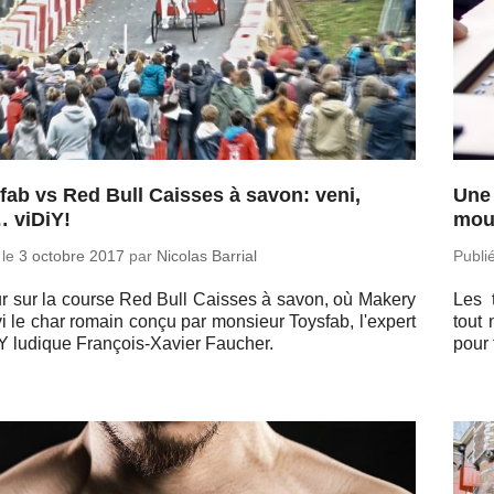
fab vs Red Bull Caisses à savon: veni,
Une 
… viDiY!
mou
 le
3 octobre 2017
par
Nicolas Barrial
Publi
r sur la course Red Bull Caisses à savon, où Makery
Les t
vi le char romain conçu par mon­sieur Toysfab, l'ex­pert
tout 
Y ludique Fran­çois-Xa­vier Faucher.
pour 