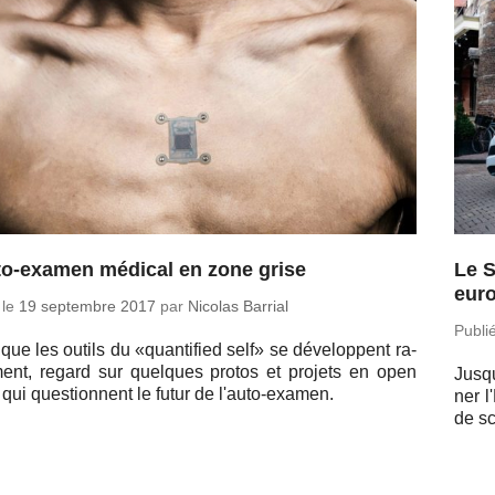
to-examen médical en zone grise
Le S
eur
 le
19 sep­tembre 2017
par
Nicolas Barrial
Publi
que les outils du «quan­ti­fied self» se dé­ve­loppent ra­
­ment, regard sur quelques protos et projets en open
Jusqu
 qui ques­tionnent le futur de l'auto-examen.
ner l
de s