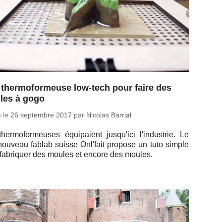
thermoformeuse low-tech pour faire des
les à gogo
é le
26 sep­tembre 2017
par
Nicolas Barrial
her­mo­for­meuses équi­paient jus­qu'ici l'in­dus­trie. Le
nouveau fablab suisse Onl'fait propose un tuto simple
fa­bri­quer des moules et encore des moules.