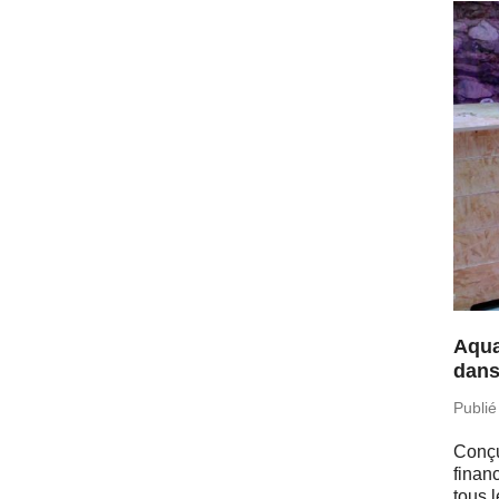
Aqua
dans
Publié
Conçu
fi­nan
tous l