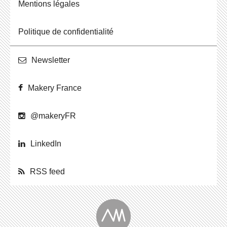
Men­tions légales
Po­li­tique de confidentialité
News­let­ter
Makery France
@ma­ke­ryFR
Lin­ke­dIn
RSS feed