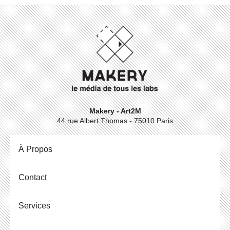
Makery - Art2M
44 rue Albert Thomas - 75010 Paris
À Propos
Contact
Ser­vices