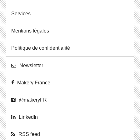
Ser­vices
Men­tions légales
Po­li­tique de confidentialité
News­let­ter
Makery France
@ma­ke­ryFR
Lin­ke­dIn
RSS feed