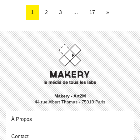
1
2
3
…
17
»
Makery - Art2M
44 rue Albert Thomas - 75010 Paris
À Propos
Contact