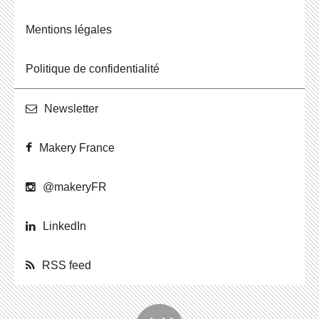
Men­tions légales
Po­li­tique de confidentialité
News­let­ter
Makery France
@ma­ke­ryFR
Lin­ke­dIn
RSS feed