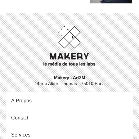
Makery - Art2M
44 rue Albert Thomas - 75010 Paris
À Propos
Contact
Ser­vices