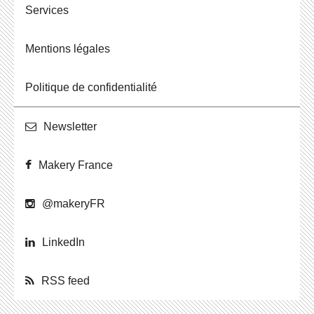
Ser­vices
Men­tions légales
Po­li­tique de confidentialité
News­let­ter
Makery France
@ma­ke­ryFR
Lin­ke­dIn
RSS feed