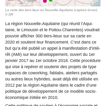
La carte des tiers-lieux en Nou­velle-Aqui­taine (capture écran).
© DR
La région Nou­velle-Aqui­taine (qui réunit l’Aqui­
taine, le Li­mou­sin et le Poi­tou-Cha­rentes) vou­drait
pouvoir af­fi­cher 300 tiers-lieux sur sa carte en
2020 et sou­tient leur fi­nan­ce­ment. C’est dans ce
but qu’a été publié un appel à ma­ni­fes­ta­tion d’in­té­
rêt (AMI) sur leur dé­ve­lop­pe­ment, ouvert du 1er
janvier 2017 au 1er octobre 2018. Cette pro­cé­dure
qui vise à repérer et sou­te­nir des projets de type
espaces de co­wor­king, fablabs, ate­liers par­ta­gés
ou autres lieux hy­brides, avait déjà été uti­li­sée en
2012 par la région Aqui­taine dans le cadre d’une
po­li­tique de dé­ve­lop­pe­ment de ce modèle so­cio-
éco­no­mique initiée en 2010.
Cette po­li­tique de soutien à l’éco­no­mie sociale et