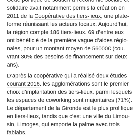
so­li­daire avait no­tam­ment permis la créa­tion en
2011 de la
Co­opé­ra­tive des tiers-lieux
, une pla­te­
forme réunis­sant les acteurs locaux. Au­jour­d’hui,
la région compte 186 tiers-lieux. 69 d’entre eux
ont bé­né­fi­cié de la pre­mière vague d’aides ré­gio­
nales, pour un montant moyen de 56000€ (cou­
vrant 30% des besoins de fi­nan­ce­ment sur deux
ans).
D’après la co­opé­ra­tive qui a réalisé
deux études
courant 2016
, les ag­glo­mé­ra­tions sont le premier
choix d’im­plan­ta­tion des tiers-lieux, parmi les­quels
les espaces de co­wor­king sont ma­jo­ri­taires (71%).
Le dé­par­te­ment de la Gironde est le plus pro­li­fique
en tiers-lieux, tandis que c’est une ville du Li­mou­
sin, Limoges, qui emporte la palme avec trois
fablabs.