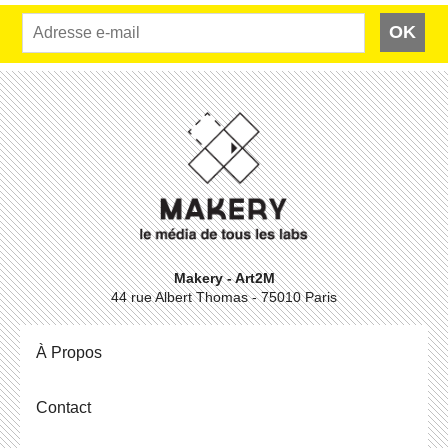
OK
Makery - Art2M
44 rue Albert Thomas - 75010 Paris
À Propos
Contact