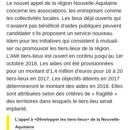
Le nouvel appel de la région Nou­velle-Aqui­taine
concerne les as­so­cia­tions, les en­tre­prises comme
les col­lec­ti­vi­tés locales. Les lieux déjà ouverts qui
n’avaient pas bé­né­fi­cié d’aides pu­bliques peuvent
can­di­da­ter s’ils pro­posent un service nouveau.
Idem pour les ini­tia­tives qui consistent à mu­tua­li­
ser ou pro­mou­voir les tiers-lieux de la région.
L’AMI tiers-lieux est ouvert en continu jus­qu’au 1er
octobre 2018. Les aides ont été pro­vi­sion­nées
pour un montant d’1,4 million d’euros pour 16 à 20
tiers-lieux en 2017. Les ob­jec­tifs at­teints en 2017
dé­ter­mi­ne­ront le montant des aides en 2018. Elles
sont at­tri­buées selon des cri­tères de « fra­gi­lité »
des ter­ri­toires dans les­quels le tiers-lieu serait
implanté.
L’appel à «Dé­ve­lop­per les tiers-lieux» de la Nouvelle-
Aquitaine