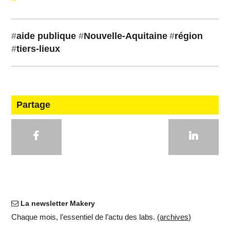
#
aide publique
#
Nou­velle-Aqui­taine
#
région
#
tiers-lieux
Partage
La newsletter Makery
Chaque mois, l’es­sen­tiel de l’actu des labs.
(ar­chives)