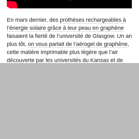
En mars dernier, des
prothèses rechargeables à
l’énergie solaire grâce à leur peau en graphène
faisaient la fierté de l’université de Glasgow. Un an
plus tôt,
on vous parlait de l’aérogel de graphène
,
cette matière imprimable plus légère que l’air
découverte par les universités du Kansas et de
l’état de New York à Buffalo. En août 2016, des
chercheurs néerlandais évoquent des « pixels
mécaniques »
dans une publication scientifique
:
une symphonie de couleurs obtenue par pression
sur du graphène recouvert d’oxyde de silicone.