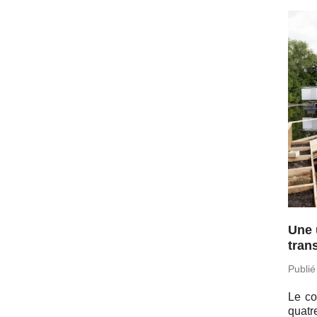
Une 
trans
Publié
Le co
quatr