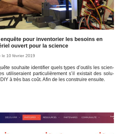
enquête pour inventorier les besoins en
riel ouvert pour la science
é le
10 février 2019
quête sou­haite iden­ti­fier quels types d’ou­tils les scien­
ues uti­li­se­raient par­ti­cu­liè­re­ment s’il exis­tait des so­lu­
 DIY à très bas coût. Afin de les construire ensuite.