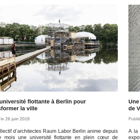
université flottante à Berlin pour
Une 
former la ville
de 
 le
26 juin 2018
Publi
l­lec­tif d’ar­chi­tectes Raum Labor Berlin anime depuis
A la 
e mois une uni­ver­sité flot­tante en plein cœur de
expos