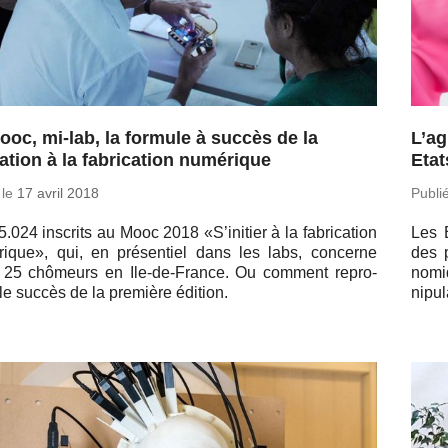
ooc, mi-lab, la formule à succès de la
L’ag
ation à la fabrication numérique
Etat
 le
17 avril 2018
Publi
.024 ins­crits au Mooc 2018 «S’ini­tier à la fa­bri­ca­tion
Les E
­rique», qui, en pré­sen­tiel dans les labs, concerne
des p
 25 chô­meurs en Ile-de-France. Ou comment re­pro­
no­mi
le succès de la pre­mière édition.
ni­pu