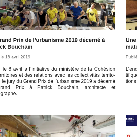
rand Prix de l’urbanisme 2019 décerné à
Une 
ick Bouchain
maté
 le
18 avril 2019
Publi
le 8 avril à l’ini­tia­tive du mi­nis­tère de la Co­hé­sion
L’en­
­ri­toires et des re­la­tions avec les col­lec­ti­vi­tés ter­ri­to­
ti­fiq
s, le jury du Grand Prix de l’ur­ba­nisme 2019 a décerné
tions
rand Prix à Patrick Bou­chain, ar­chi­tecte et
graphe.