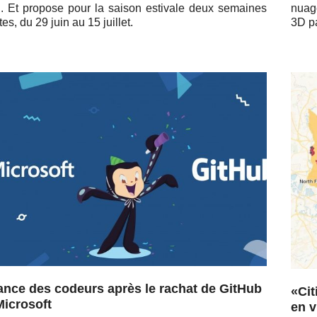
n. Et propose pour la saison es­ti­vale deux se­maines
nuag
tes, du 29 juin au 15 juillet.
3D pa
ance des codeurs après le rachat de GitHub
«Cit
Microsoft
en v