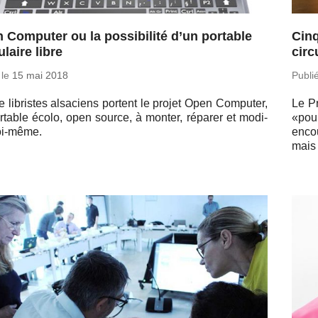
 Computer ou la possibilité d’un portable
Cinq
laire libre
circ
 le
15 mai 2018
Publi
 li­bristes al­sa­ciens portent le projet Open Com­pu­ter,
Le Pr
r­table écolo, open source, à monter, réparer et mo­di­
«pour
soi-même.
en­co
mais