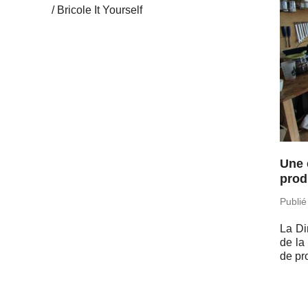
Bricole It Yourself
Une 
prod
Publié
La Di­
de la
de pro