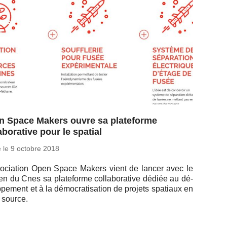
n Space Makers ouvre sa plateforme
aborative pour le spatial
é le
9 octobre 2018
so­cia­tion Open Space Makers vient de lancer avec le
en du Cnes sa pla­te­forme col­la­bo­ra­tive dédiée au dé­
p­pe­ment et à la dé­mo­cra­ti­sa­tion de projets spa­tiaux en
 source.