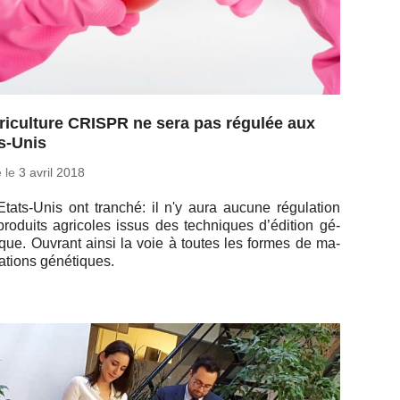
riculture CRISPR ne sera pas régulée aux
s-Unis
é le
3 avril 2018
tats-Unis ont tranché: il n'y aura aucune ré­gu­la­tion
ro­duits agri­coles issus des tech­niques d’édi­tion gé­
que. Ouvrant ainsi la voie à toutes les formes de ma­
­la­tions génétiques.