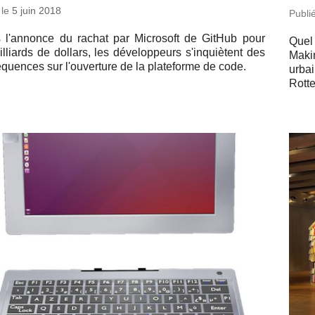
 le
5 juin 2018
Publi
 l'an­nonce du rachat par Mi­cro­soft de GitHub pour
Quel 
l­liards de dollars, les dé­ve­lop­peurs s'in­quiètent des
Makin
quences sur l'ou­ver­ture de la pla­te­forme de code.
urbai
Rott