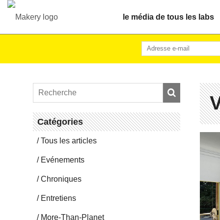
le média de tous les labs
V
Ca­té­go­ries
Tous les articles
Evé­ne­ments
Chro­niques
En­tre­tiens
More-Than-Pla­net