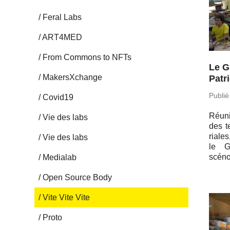
Feral Labs
ART4MED
From Commons to NFTs
Le G
Ma­kersX­change
Patr
Publié
Covid19
Réuni 
Vie des labs
des ter
riale
Vie des labs
le G
scéno
Me­dia­lab
Open Source Body
Vite Vite Vite
Proto