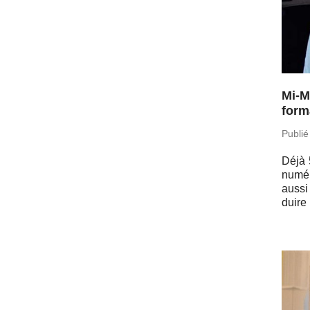
Mi-M
form
Publié
Déjà 5
nu­mé
aussi
duire 