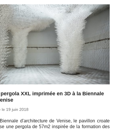
pergola XXL imprimée en 3D à la Biennale
Venise
é le
19 juin 2018
Bien­nale d'ar­chi­tec­ture de Venise, le pa­villon croate
e une pergola de 57m2 ins­pi­rée de la for­ma­tion des