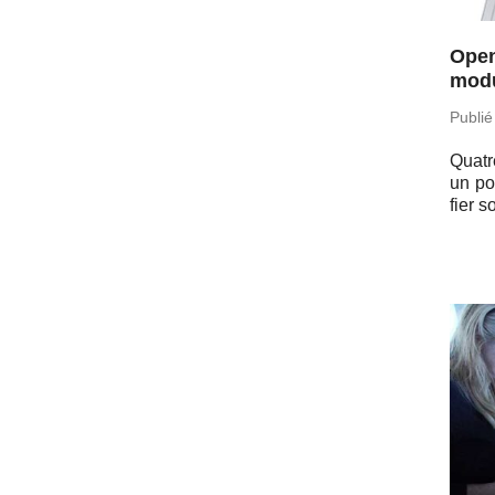
Open
modu
Publié
Quatre
un po
fier 