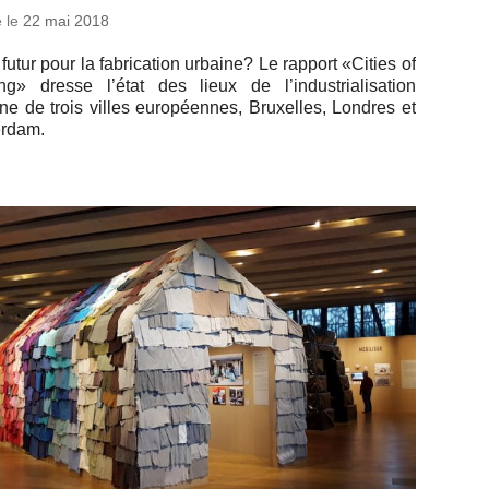
é le
22 mai 2018
futur pour la fa­bri­ca­tion urbaine? Le rapport «Cities of
g» dresse l’état des lieux de l’in­dus­tria­li­sa­tion
ne de trois villes eu­ro­péennes, Bruxelles, Londres et
erdam.