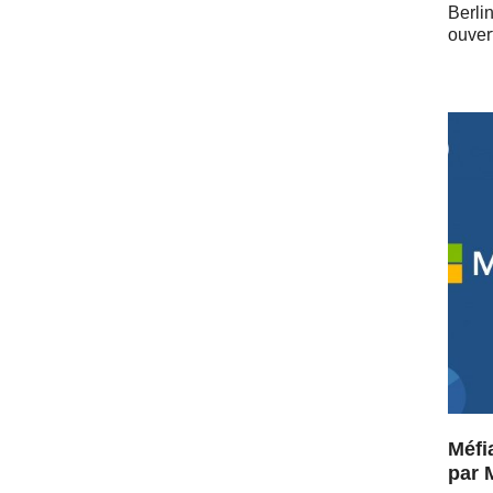
Berli
ou­ver
Méfi
par 