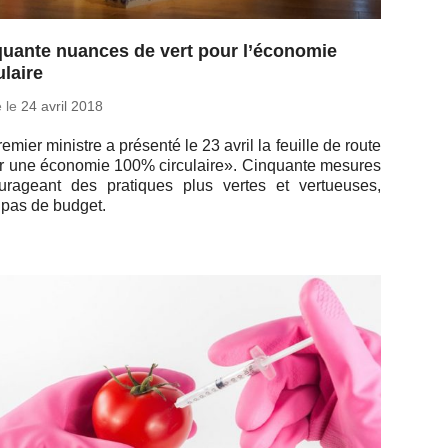
uante nuances de vert pour l’économie
ulaire
é le
24 avril 2018
emier mi­nistre a pré­senté le 23 avril la feuille de route
 une éco­no­mie 100% cir­cu­laire». Cin­quante mesures
u­ra­geant des pra­tiques plus vertes et ver­tueuses,
 pas de budget.