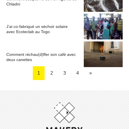
Chladni
J’ai co-fabriqué un séchoir solaire
avec Ecoteclab au Togo
Comment réchau(d)ffer son café avec
deux canettes
1
2
3
4
»