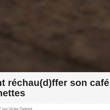
 réchau(d)ffer son café
nettes
7
par
Victor Didelot