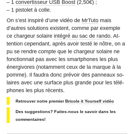
– 1
conver­tis­seur USB Boost
(2,50€) ;
– 1 pis­to­let à colle.
On s’est inspiré d’une vidéo de
MrTuto
mais
d’autres so­lu­tions existent, comme par exemple
ce char­geur solaire
intégré au sac de rando
. At­
ten­tion ce­pen­dant, après avoir testé le nôtre, on a
pu se rendre compte que le char­geur solaire ne
fonc­tion­nait pas avec les smart­phones les plus
éner­gi­vores (no­tam­ment ceux de la marque à la
pomme). Il faudra donc prévoir des pan­neaux so­
laires avec une surface plus grande pour les té­lé­
phones les plus récents.
Re­trou­ver notre premier
Bricole it Your­self vidéo
Des sug­ges­tions? Faites-nous le savoir dans les
commentaires!