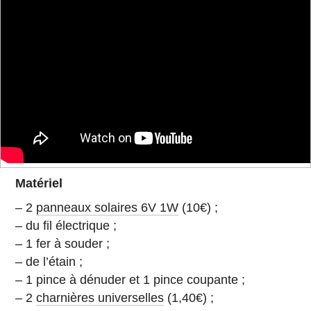
Ma­té­riel
– 2
pan­neaux so­laires 6V 1W
(10€) ;
– du fil élec­trique ;
– 1 fer à souder ;
– de l’étain ;
– 1 pince à dénuder et 1 pince cou­pante ;
– 2
char­nières universelles
(1,40€) ;