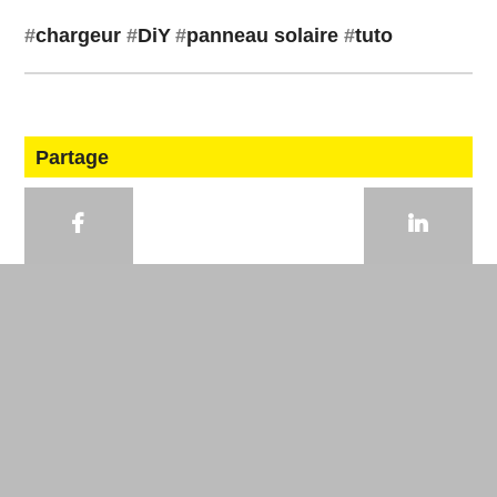
#
char­geur
#
DiY
#
panneau solaire
#
tuto
Partage
La newsletter Makery
Chaque mois, l’es­sen­tiel de l’actu des labs.
(ar­chives)
OK