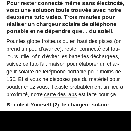
Pour rester connecté même sans électricité,
voici une solution toute trouvée avec notre
deuxième tuto vidéo. Trois minutes pour
réaliser un chargeur solaire de téléphone
portable et ne dépendre que… du soleil.
Pour les globe-trot­teurs ou en haut des pistes (on
prend un peu d’avance), rester connecté est tou­
jours utile. Afin d’évi­ter les bat­te­ries dé­char­gées,
suivez ce tuto fait maison pour éla­bo­rer un char­
geur solaire de té­lé­phone por­table pour moins de
15€. Et si vous ne dis­po­sez pas du ma­té­riel pour
souder chez vous, il existe pro­ba­ble­ment un lieu à
proxi­mité, notre
carte des labs
est faite pour ça !
Bricole it Your­self (2), le char­geur solaire: