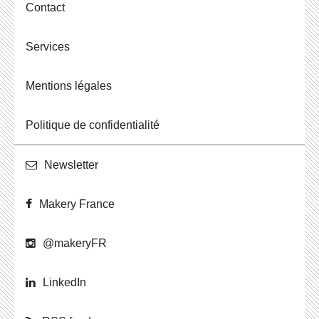
Contact
Ser­vices
Men­tions légales
Po­li­tique de confidentialité
News­let­ter
Makery France
@ma­ke­ryFR
Lin­ke­dIn