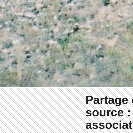
Partage
source :
associat