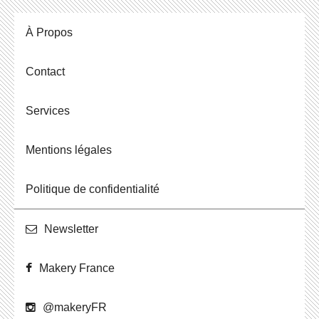
À Propos
Contact
Ser­vices
Men­tions légales
Po­li­tique de confidentialité
News­let­ter
Makery France
@ma­ke­ryFR