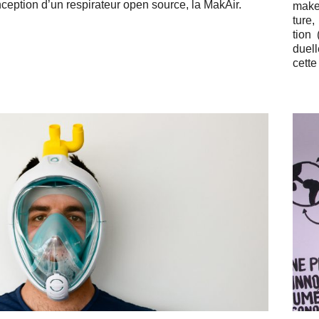
cep­tion d’un res­pi­ra­teur open source, la MakAir.
maker
ture,
tion 
duell
cette