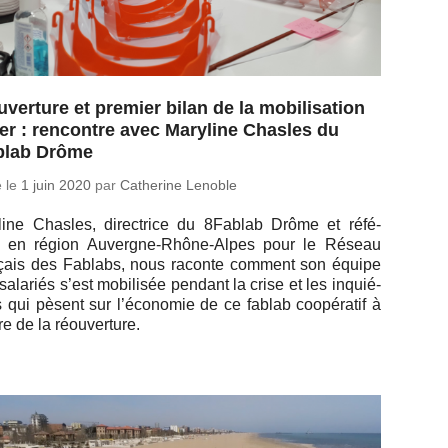
verture et premier bilan de la mobilisation
r : rencontre avec Maryline Chasles du
blab Drôme
é le
1 juin 2020
par
Ca­the­rine Lenoble
­line Chasles, di­rec­trice du 8Fablab Drôme et ré­fé­
e en région Au­vergne-Rhône-Alpes pour le Réseau
­çais des Fablabs, nous raconte comment son équipe
sa­la­riés s’est mo­bi­li­sée pendant la crise et les in­quié­
 qui pèsent sur l’éco­no­mie de ce fablab co­opé­ra­tif à
re de la réouverture.