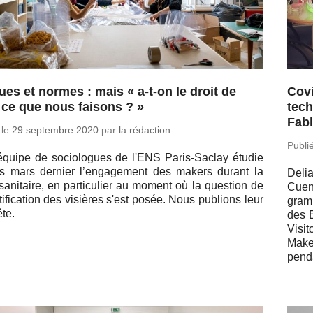
ues et normes : mais « a-t-on le droit de
Covi
e ce que nous faisons ? »
tech
Fab
 le
29 sep­tembre 2020
par
la rédaction
Publi
quipe de so­cio­logues de l'ENS Pa­ris-Sa­clay étudie
s mars dernier l’en­ga­ge­ment des makers durant la
Delia
sa­ni­taire, en par­ti­cu­lier au moment où la ques­tion de
Cuenc
­ti­fi­ca­tion des vi­sières s'est posée. Nous pu­blions leur
gramm
te.
des E
Visi
Make
penda