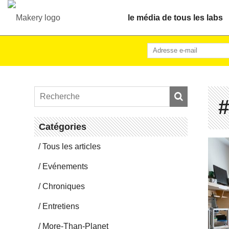
le média de tous les labs
#
Ca­té­go­ries
Tous les articles
Evé­ne­ments
Chro­niques
En­tre­tiens
More-Than-Pla­net