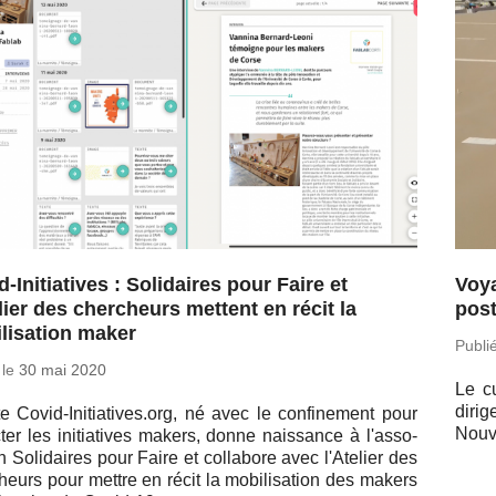
-Initiatives : Solidaires pour Faire et
Voya
elier des chercheurs mettent en récit la
post
lisation maker
Publi
 le
30 mai 2020
Le cu
dirig
te Covid-Initiatives.​org, né avec le confi­ne­ment pour
Nou­v
c­ter les ini­tia­tives makers, donne nais­sance à l'as­so­
on So­li­daires pour Faire et col­la­bore avec l'Ate­lier des
heurs pour mettre en récit la mo­bi­li­sa­tion des makers