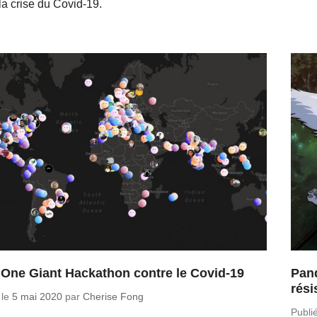
la crise du Covid-19.
 One Giant Hackathon contre le Covid-19
Pand
rési
 le
5 mai 2020
par
Cherise Fong
Publi