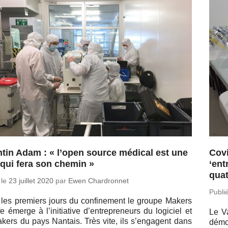
tin Adam : « l’open source médical est une
Covi
 qui fera son chemin »
‘ent
quat
 le
23 juillet 2020
par
Ewen Chardronnet
Publi
les pre­miers jours du confi­ne­ment le groupe Makers
fe émerge à l’ini­tia­tive d’en­tre­pre­neurs du lo­gi­ciel et
Le Va
kers du pays Nantais. Très vite, ils s’en­gagent dans
dé­mo