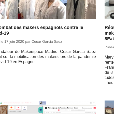
ombat des makers espagnols contre le
Réou
d-19
make
8Fa
 le
17 juin 2020
par
Cesar Garcia Saez
Publi
n­da­teur de Ma­kers­pace Madrid, Cesar Garcia Saez
t sur la mo­bi­li­sa­tion des makers lors de la pan­dé­mie
Ma­ry
­vid-19 en Espagne.
rent
Fran
de 8 
tudes
l’heu