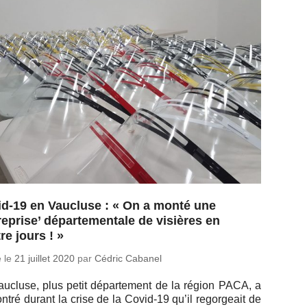
d-19 en Vaucluse : « On a monté une
reprise’ départementale de visières en
re jours ! »
é le
21 juillet 2020
par
Cédric Cabanel
u­cluse, plus petit dé­par­te­ment de la région PACA, a
n­tré durant la crise de la Co­vid-19 qu’il re­gor­geait de