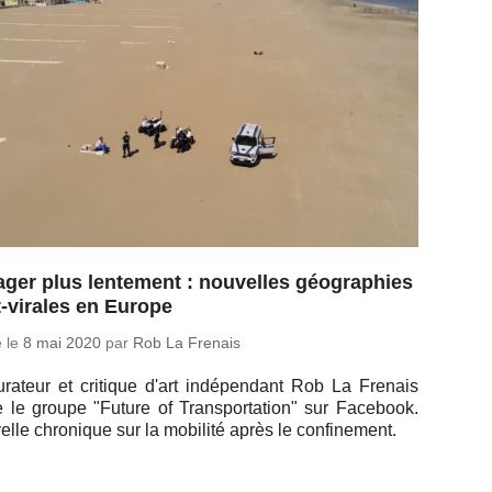
ger plus lentement : nouvelles géographies
-virales en Europe
é le
8 mai 2020
par
Rob La Frenais
­ra­teur et cri­tique d'art in­dé­pen­dant Rob La Frenais
e le groupe "Future of Trans­por­ta­tion" sur Fa­ce­book.
elle chro­nique sur la mo­bi­lité après le confinement.