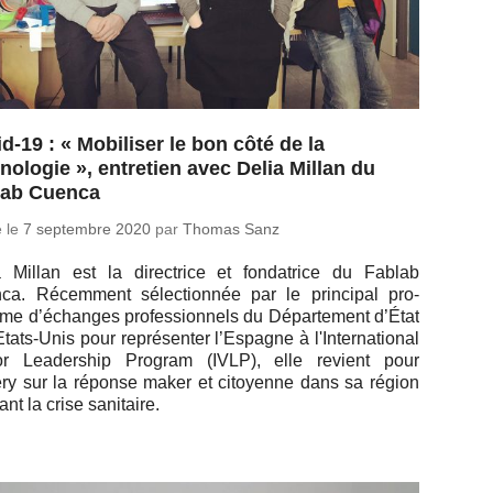
d-19 : « Mobiliser le bon côté de la
nologie », entretien avec Delia Millan du
lab Cuenca
é le
7 sep­tembre 2020
par
Thomas Sanz
 Millan est la di­rec­trice et fon­da­trice du Fablab
a. Ré­cem­ment sé­lec­tion­née par le prin­ci­pal pro­
e d’échanges pro­fes­sion­nels du Dé­par­te­ment d’État
tats-Unis pour re­pré­sen­ter l’Es­pagne à l'In­ter­na­tio­nal
tor Lea­der­ship Program (IVLP), elle revient pour
ry sur la réponse maker et ci­toyenne dans sa région
nt la crise sanitaire.