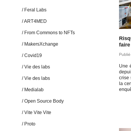
Feral Labs
ART4MED
From Commons to NFTs
Risq
Ma­kersX­change
fair
Publié
Covid19
Une é
Vie des labs
depui
crise 
Vie des labs
la cer
enquê
Me­dia­lab
Open Source Body
Vite Vite Vite
Proto