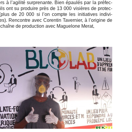
s à l’agi­lité sur­pre­nante. Bien épaulés par la pré­fec­
 ils ont su pro­duire près de 13 000 vi­sières de pro­tec­
(plus de 20 000 si l’on compte les ini­tia­tives in­di­vi­
es). Ren­contre avec Co­ren­tin Ta­ver­nier, à l’ori­gine de
 chaîne de pro­duc­tion avec Ma­gue­lone Merat,