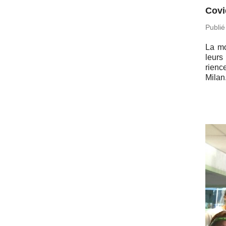
Covi
Publié
La mo­
leurs
rienc
Milan