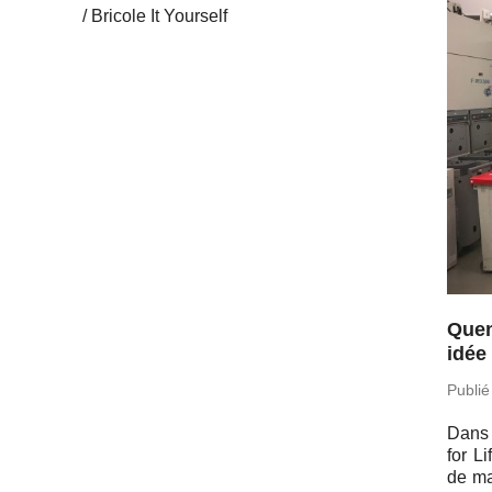
Bricole It Yourself
Quen
idée
Publié
Dans 
for Li
de ma