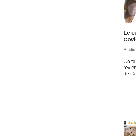
Le c
Covi
Publié
Co-fo
revien
de Co