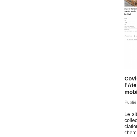
Covid
l’At
mobi
Publié
Le si
col­le
cia­ti
cher­c