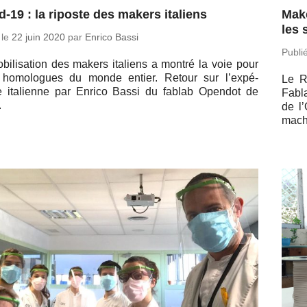
d-19 : la riposte des makers italiens
Make
les 
 le
22 juin 2020
par
Enrico Bassi
Publi
bi­li­sa­tion des makers ita­liens a montré la voie pour
 ho­mo­logues du monde entier. Retour sur l’ex­pé­
Le R
e ita­lienne par Enrico Bassi du fablab Opendot de
Fabl
.
de l’
ma­c