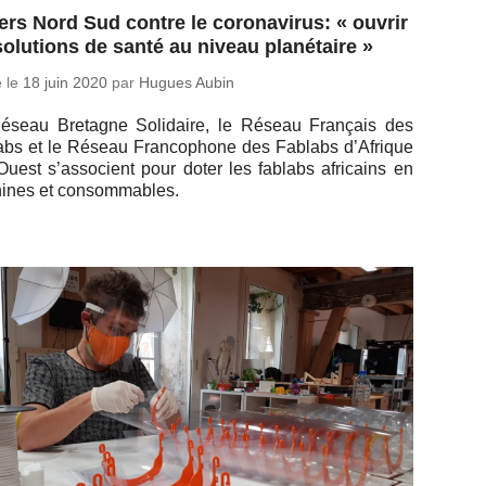
rs Nord Sud contre le coronavirus: « ouvrir
solutions de santé au niveau planétaire »
é le
18 juin 2020
par
Hugues Aubin
éseau Bre­tagne So­li­daire, le Réseau Fran­çais des
abs et le Réseau Fran­co­phone des Fablabs d’Afrique
Ouest s’as­so­cient pour doter les fablabs afri­cains en
hines et consommables.