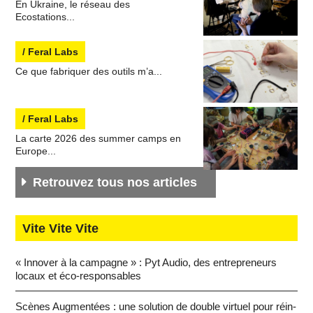
En Ukraine, le réseau des
Ecostations...
/ Feral Labs
Ce que fabriquer des outils m’a...
/ Feral Labs
La carte 2026 des summer camps en
Europe...
Re­trou­vez tous nos articles
Vite Vite Vite
« Innover à la cam­pagne » : Pyt Audio, des en­tre­pre­neurs
locaux et éco-res­pon­sables
Scènes Aug­men­tées : une so­lu­tion de double virtuel pour ré­in­