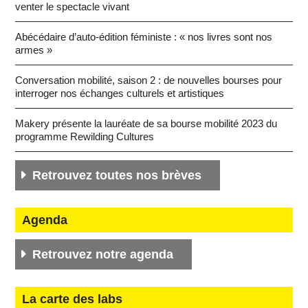
ven­ter le spec­tacle vivant
Abé­cé­daire d’auto-édi­tion fé­mi­niste : « nos livres sont nos
armes »
Conver­sa­tion mo­bi­lité, saison 2 : de nou­velles bourses pour
in­ter­ro­ger nos échanges cultu­rels et ar­tis­tiques
Makery pré­sente la lau­réate de sa bourse mo­bi­lité 2023 du
pro­gramme Re­wil­ding Cultures
Re­trou­vez toutes nos brèves
Agenda
Re­trou­vez notre agenda
La carte des labs