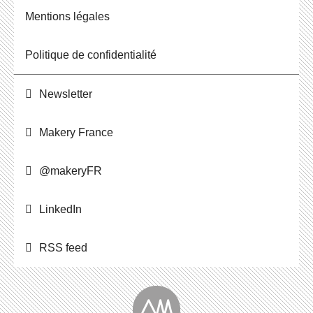
Men­tions légales
Po­li­tique de confidentialité
News­let­ter
Makery France
@ma­ke­ryFR
Lin­ke­dIn
RSS feed