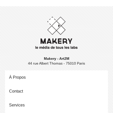
Makery - Art2M
44 rue Albert Thomas - 75010 Paris
À Propos
Contact
Ser­vices