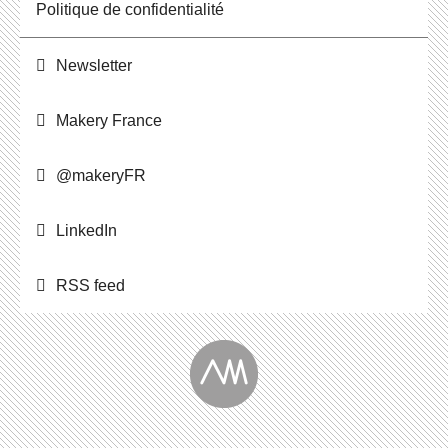
Po­li­tique de confidentialité
News­let­ter
Makery France
@ma­ke­ryFR
Lin­ke­dIn
RSS feed