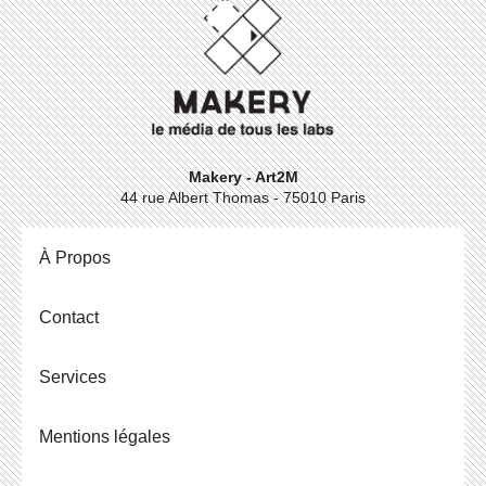
Makery - Art2M
44 rue Albert Thomas - 75010 Paris
À Propos
Contact
Ser­vices
Men­tions légales