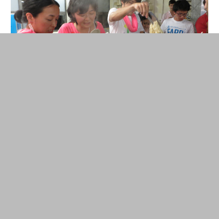
L’atelier FabFood pour découvrir l’art du sushi et des udon au
Fab9 de Yokohama. © Camille Bosqué
Il y a de fortes chance que FAB10 soit bien plus
grand, plus visionnaire et moins centré sur les
fablabs que la précédente édition. Au rayon des
différences auxquelles on doit également
s’attendre, rien ne garantit que les ateliers de
F
abFood
organisés tous les soirs l’année dernière