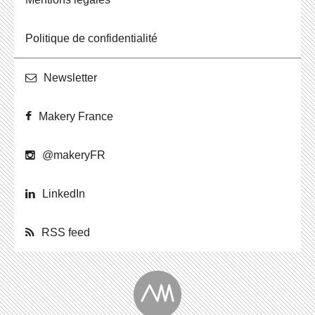
Po­li­tique de confidentialité
News­let­ter
Makery France
@ma­ke­ryFR
Lin­ke­dIn
RSS feed