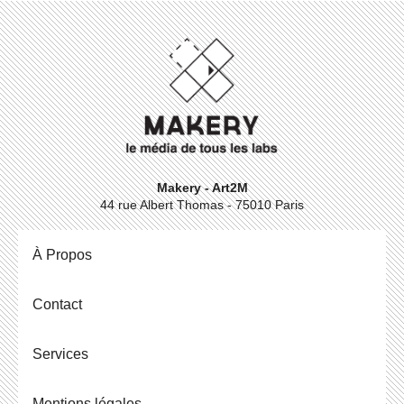
Makery - Art2M
44 rue Albert Thomas - 75010 Paris
À Propos
Contact
Ser­vices
Men­tions légales