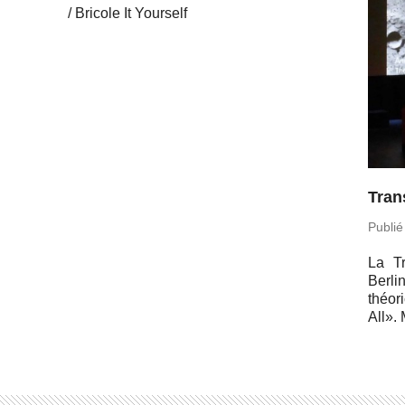
Bricole It Yourself
Tran
Publié
La Tr
Berli
théo­
All». 