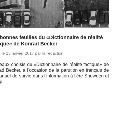
bonnes feuilles du «Dictionnaire de réalité
tique» de Konrad Becker
é le
23 janvier 2017
par
la rédaction
eaux choisis du «Dic­tion­naire de réalité tac­tique» de
d Becker, à l'oc­ca­sion de la pa­ru­tion en fran­çais de
nuel de survie dans l'in­for­ma­tion à l'ère Snowden et
p.