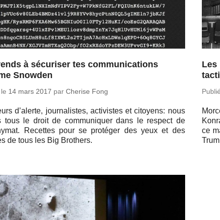
ends à sécuriser tes communications
Les 
me Snowden
tac
 le
14 mars 2017
par
Cherise Fong
Publi
urs d’alerte, jour­na­listes, ac­ti­vistes et ci­toyens: nous
Mor­c
 tous le droit de com­mu­ni­quer dans le respect de
Konra
­ny­mat. Re­cettes pour se pro­té­ger des yeux et des
ce ma
es de tous les Big Brothers.
Trum