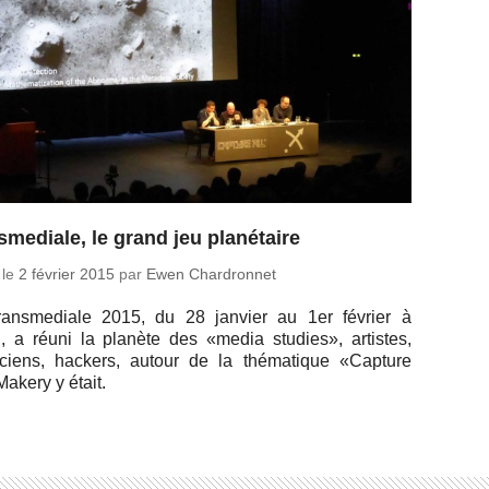
smediale, le grand jeu planétaire
 le
2 février 2015
par
Ewen Chardronnet
ans­me­diale 2015, du 28 janvier au 1er février à
n, a réuni la planète des «media studies», ar­tistes,
ri­ciens, hackers, autour de la thé­ma­tique «Capture
Makery y était.