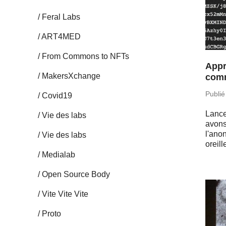
Feral Labs
ART4MED
From Commons to NFTs
Appr
Ma­kersX­change
com
Publié
Covid19
Lan­ce
Vie des labs
avons
l'ano
Vie des labs
oreill
Me­dia­lab
Open Source Body
Vite Vite Vite
Proto