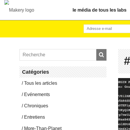
le média de tous les labs
Ca­té­go­ries
Tous les articles
Evé­ne­ments
Chro­niques
En­tre­tiens
More-Than-Pla­net