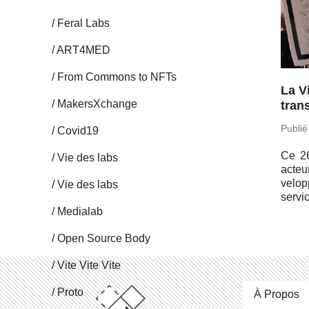
Feral Labs
ART4MED
From Commons to NFTs
La V
Ma­kersX­change
trans
Publié
Covid19
Ce 26
Vie des labs
acteu
ve­lo
Vie des labs
service
Me­dia­lab
Open Source Body
Vite Vite Vite
Proto
À Propos