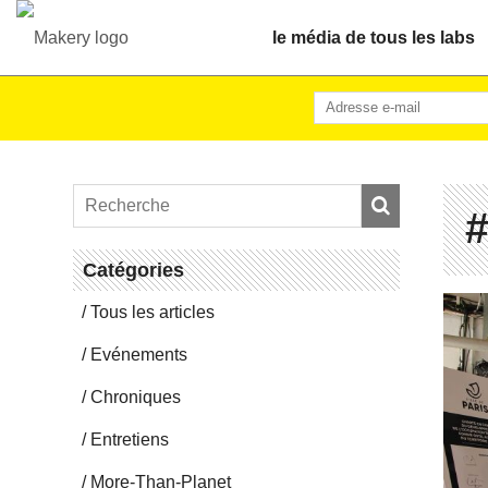
le média de tous les labs
#
Ca­té­go­ries
Tous les articles
Evé­ne­ments
Chro­niques
En­tre­tiens
More-Than-Pla­net