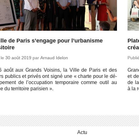
ille de Paris s’engage pour l’urbanisme
Plat
itoire
créa
 le
30 août 2019
par
Arnaud Idelon
Publi
 août aux Grands Voisins, la Ville de Paris et des
Grand
rs publics et privés ont signé une « charte pour le dé­
et de
p­pe­ment de l’oc­cu­pa­tion tem­po­raire comme outil au
de la
 du ter­ri­toire pa­ri­sien ».
à la 
Actu