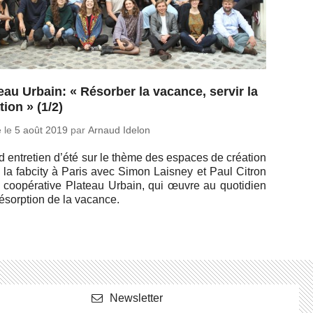
eau Urbain: « Résorber la vacance, servir la
tion » (1/2)
é le
5 août 2019
par
Arnaud Idelon
 en­tre­tien d’été sur le thème des espaces de créa­tion
 la fabcity à Paris avec Simon Laisney et Paul Citron
 co­opé­ra­tive Plateau Urbain, qui œuvre au quo­ti­dien
ré­sorp­tion de la vacance.
News­let­ter