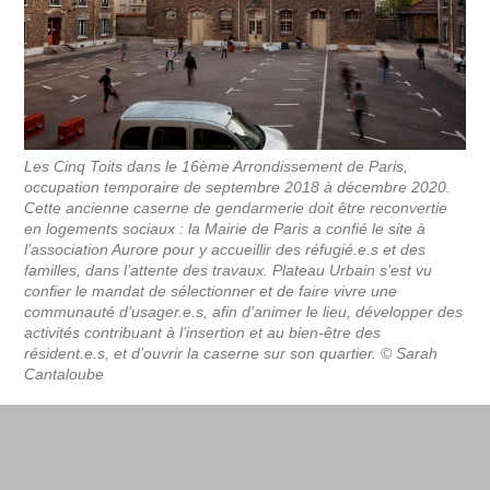
Les Cinq Toits dans le 16ème Arrondissement de Paris,
occupation temporaire de septembre 2018 à décembre 2020.
Cette ancienne caserne de gendarmerie doit être reconvertie
en logements sociaux : la Mairie de Paris a confié le site à
l’association Aurore pour y accueillir des réfugié.e.s et des
familles, dans l’attente des travaux. Plateau Urbain s’est vu
confier le mandat de sélectionner et de faire vivre une
communauté d’usager.e.s, afin d’animer le lieu, développer des
activités contribuant à l’insertion et au bien-être des
résident.e.s, et d’ouvrir la caserne sur son quartier. © Sarah
Cantaloube
Même son de cloche pour William Dufourcq qui
voit dans cette charte les balbutiements d’un
changement systémique : « C’est la