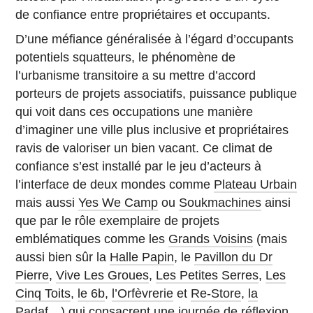
de confiance entre propriétaires et occupants.
D’une méfiance généralisée à l’égard d’occupants
potentiels squatteurs, le phénomène de
l’urbanisme transitoire a su mettre d’accord
porteurs de projets associatifs, puissance publique
qui voit dans ces occupations une manière
d’imaginer une ville plus inclusive et propriétaires
ravis de valoriser un bien vacant. Ce climat de
confiance s’est installé par le jeu d’acteurs à
l’interface de deux mondes comme
Plateau Urbain
mais aussi
Yes We Camp
ou
Soukmachines
ainsi
que par le rôle exemplaire de projets
emblématiques comme les
Grands Voisins
(mais
aussi bien sûr la
Halle Papin
, le
Pavillon du Dr
Pierre
,
Vive Les Groues
,
Les Petites Serres
,
Les
Cinq Toits
,
le 6b
,
l’Orfèvrerie
et
Re-Store
,
la
Padaf
…) qui consacrent une journée de réflexion