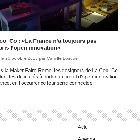
ool Co : «La France n’a toujours pas
ris l’open innovation»
 le
26 octobre 2015
par
Camille Bosqué
s la Maker Faire Rome, les de­si­gners de La Cool Co
tent les dif­fi­cul­tés à porter un projet d'open in­no­va­tion
ance, en l'oc­cur­rence leur serre connectée.
Actu
Agenda