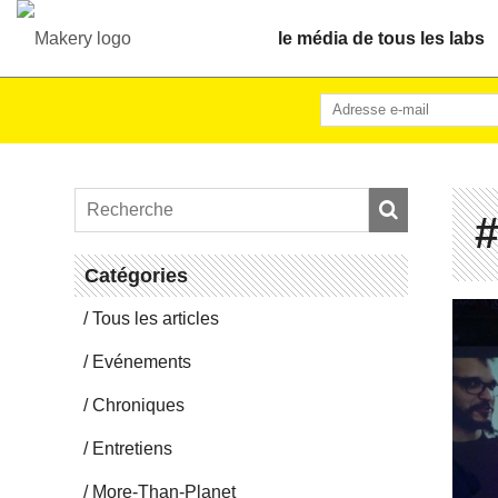
le média de tous les labs
#
Ca­té­go­ries
Tous les articles
Evé­ne­ments
Chro­niques
En­tre­tiens
More-Than-Pla­net