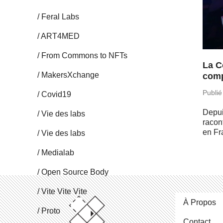
Feral Labs
ART4MED
From Commons to NFTs
La C
Ma­kersX­change
comp
Publié
Covid19
Depui
Vie des labs
ra­con
en Fr
Vie des labs
Me­dia­lab
Open Source Body
Vite Vite Vite
À Propos
Proto
Contact