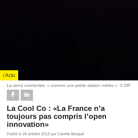
/ Actu
La serre connectée, « comme une petite station météo ». © DR
La Cool Co : «La France n’a
toujours pas compris l’open
innovation»
Publié le
26 octobre 2015
par
Camille Bosqué