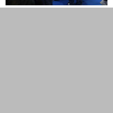
Le stand de La Cool Co et sa serre Le Petit Cool à la Maker
Faire Rome. © La Cool Co
Pourquoi était-ce important d’être à la
Maker Faire de Rome?
C’est surtout une formidable occasion de
rencontrer d’autres makers. On a fait San
Francisco, New York, Rome depuis deux ans…
On connaît maintenant ceux qui développent un
projet similaire, Micro Experimental
Growing (
MEG)
. Ils sont designers de lumière et
nous avons beaucoup discuté de ces aspects
pour le développement de notre projet. On peut
faire ici des crash tests qui valent bien plus qu’une
étude de marché. Néanmoins, on sait maintenant