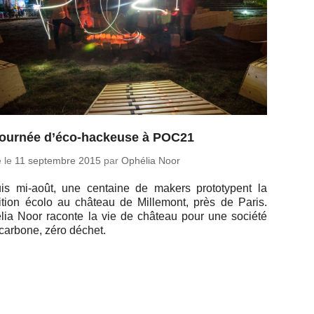
journée d’éco-hackeuse à POC21
é le
11 sep­tembre 2015
par
Ophélia Noor
is mi-août, une cen­taine de makers pro­to­typent la
si­tion écolo au château de Mil­le­mont, près de Paris.
lia Noor raconte la vie de château pour une société
carbone, zéro déchet.