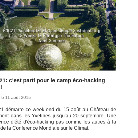
1: c’est parti pour le camp éco-hacking
!
 le
11 août 2015
1 démarre ce week-end du 15 août au Château de
e­mont dans les Yve­lines jus­qu'au 20 sep­tembre. Une
­dence d'été d'éco-ha­cking pas comme les autres à la
 de la Confé­rence Mon­diale sur le Climat.