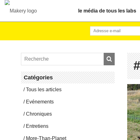
le média de tous les labs
Ca­té­go­ries
Tous les articles
Evé­ne­ments
Chro­niques
En­tre­tiens
More-Than-Pla­net