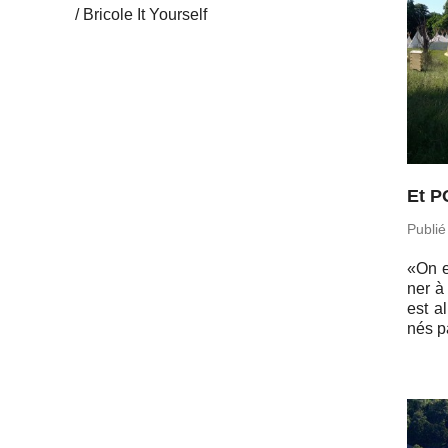
Bricole It Yourself
Et P
Publié
«On es
ner à
est al
nés p