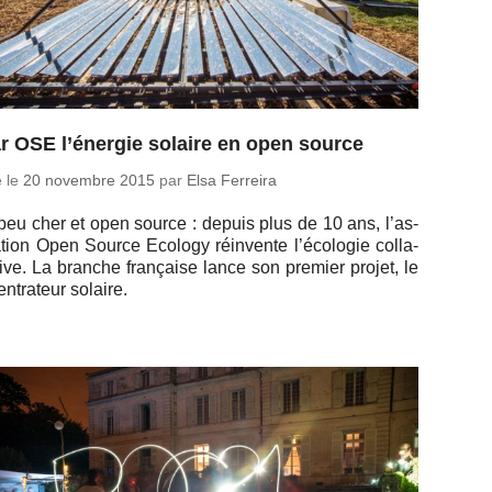
r OSE l’énergie solaire en open source
é le
20 no­vembre 2015
par
Elsa Ferreira
peu cher et open source : depuis plus de 10 ans, l’as­
a­tion Open Source Ecology ré­in­vente l’éco­lo­gie col­la­
­tive. La branche fran­çaise lance son premier projet, le
n­tra­teur solaire.