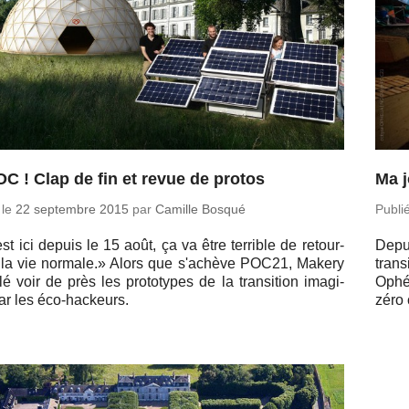
OC ! Clap de fin et revue de protos
Ma 
 le
22 sep­tembre 2015
par
Camille Bosqué
Publi
t ici depuis le 15 août, ça va être ter­rible de re­tour­
Depu
 la vie normale.» Alors que s'achève POC21, Makery
tran­
lé voir de près les pro­to­types de la tran­si­tion ima­gi­
Ophé
ar les éco-hackeurs.
zéro 