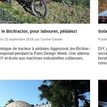
 le Bicitractor, pour labourer, pédalez!
Sola
 le
13 sep­tembre 2016
par
Carine Claude
Publi
­to­type de trac­teur à pédales Ag­gro­zouk (ex-Bi­ci­trac­
DiY, 
'ex­po­sait pendant la Paris Design Week. Une al­ter­na­
so­ci
iY et écolo aux ma­chines in­dus­trielles coûteuses.
bo­ra
conce