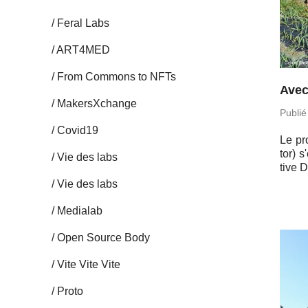
Feral Labs
ART4MED
From Commons to NFTs
Avec
Ma­kersX­change
Publié
Covid19
Le pro
tor) s
Vie des labs
tive D
Vie des labs
Me­dia­lab
Open Source Body
Vite Vite Vite
Proto