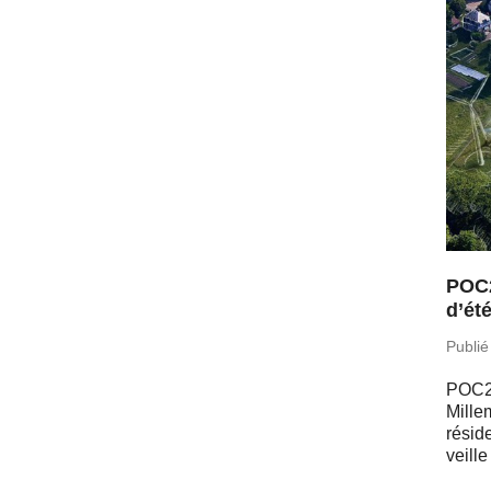
POC2
d’été
Publié
POC2
Mil­l
ré­si
veille