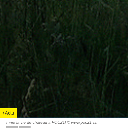
/ Actu
Finie la vie de château à POC21! © www.poc21.cc