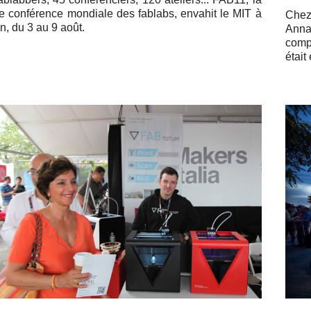
 confé­rence mon­diale des fablabs, envahit le MIT à
Chez
n, du 3 au 9 août.
Anna
com­p
était