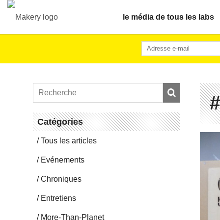
le média de tous les labs
#
Ca­té­go­ries
Tous les articles
Evé­ne­ments
Chro­niques
En­tre­tiens
More-Than-Pla­net