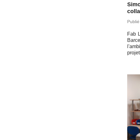
Simo
coll
Publié
Fab L
Bar­c
l'am­
projet