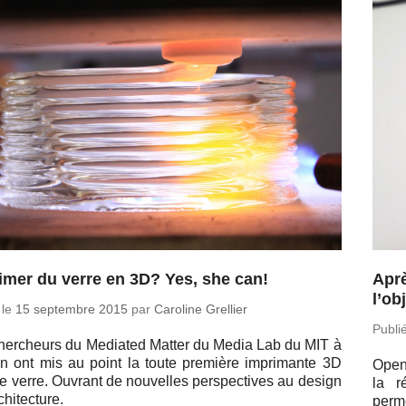
imer du verre en 3D? Yes, she can!
Aprè
l’ob
 le
15 sep­tembre 2015
par
Ca­ro­line Grellier
Publi
her­cheurs du Me­dia­ted Matter du Media Lab du MIT à
n ont mis au point la toute pre­mière im­pri­mante 3D
Open 
le verre. Ouvrant de nou­velles pers­pec­tives au design
la r
rchitecture.
perme