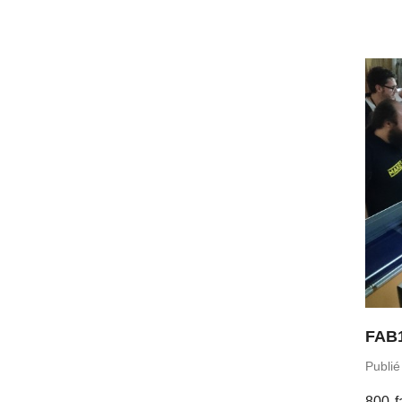
FAB1
Publié
800 fa