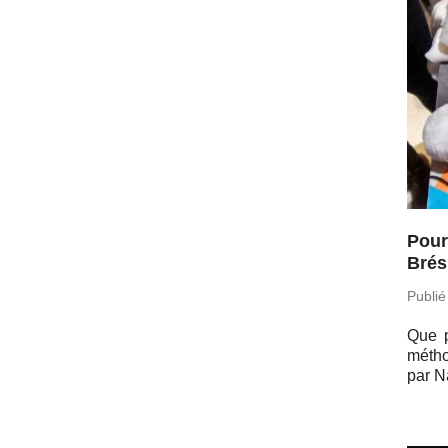
Pour
Brés
Publié
Que p
méthod
par Na