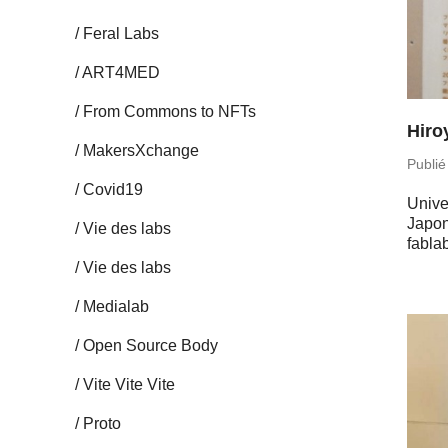
Feral Labs
ART4MED
From Commons to NFTs
Hiro
Ma­kersX­change
Publié
Covid19
Uni­ve
Japon
Vie des labs
fablab
Vie des labs
Me­dia­lab
Open Source Body
Vite Vite Vite
Proto