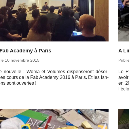
Fab Academy à Paris
A Li
 le
10 no­vembre 2015
Publi
 nou­velle : Woma et Volumes dis­pen­se­ront dé­sor­
Le P
les cours de la Fab Academy 2016 à Paris. Et les isn­
avoir
ions sont ou­vertes !
en 20
l’écl