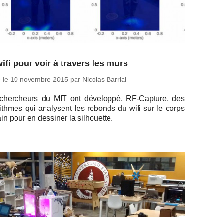
ifi pour voir à travers les murs
é le
10 no­vembre 2015
par
Nicolas Barrial
cher­cheurs du MIT ont dé­ve­loppé, RF-Cap­ture, des
­rithmes qui ana­lysent les rebonds du wifi sur le corps
n pour en des­si­ner la silhouette.