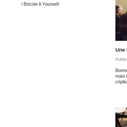
Bricole It Yourself
Une 
Publié
Bonne
mais 
crip­t