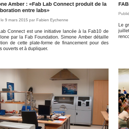
ne Amber : «Fab Lab Connect produit de la
FAB1
aboration entre labs»
Publi
 le
9 mars 2015
par
Fabien Eychenne
Le gr
juill
ab Connect est une ini­tia­tive lancée à la Fab10 de
ren­c
e­lone par la Fab Foun­da­tion. Simone Amber dé­taille
bi­tion de cette plate-forme de fi­nan­ce­ment pour des
s ouverts et à dupliquer.