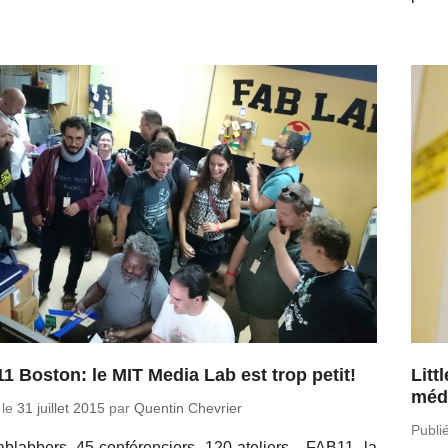
1 Boston: le MIT Media Lab est trop petit!
Litt
méd
 le
31 juillet 2015
par
Quentin Chevrier
Publi
­blab­bers, 45 confé­ren­ciers, 120 ate­liers... FAB11, la