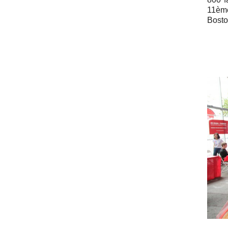
11ème
Bosto