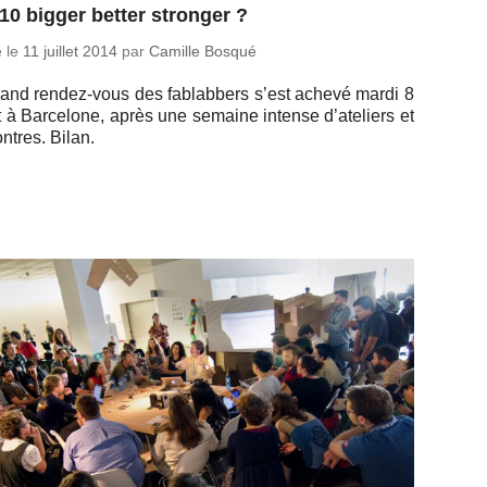
0 bigger better stronger ?
é le
11 juillet 2014
par
Camille Bosqué
and ren­dez-vous des fa­blab­bers s’est achevé mardi 8
et à Bar­ce­lone, après une semaine intense d’ate­liers et
ontres. Bilan.