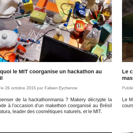
quoi le MIT coorganise un hackathon au
Le c
il
mas
 le
26 octobre 2015
par
Fabien Eychenne
Publi
enser de la ha­cka­thon­ma­nia ? Makery dé­crypte la
Le MI
e à l'oc­ca­sion d'un ma­ke­thon co­or­ga­nisé au Brésil
cours
tura, leader des cos­mé­tiques na­tu­rels, et le MIT.