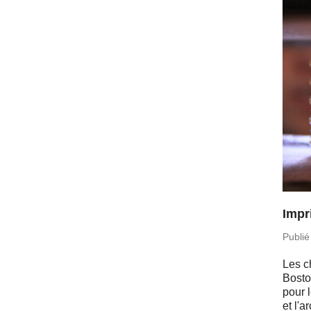
Impr
Publié
Les c
Bosto
pour 
et l'a