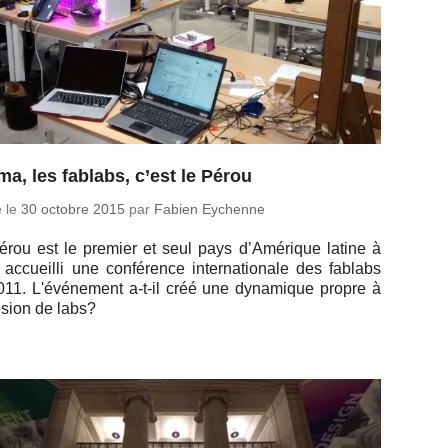
ma, les fablabs, c’est le Pérou
é le
30 octobre 2015
par
Fabien Eychenne
érou est le premier et seul pays d’Amé­rique latine à
 ac­cueilli une confé­rence in­ter­na­tio­nale des fablabs
11. L'évé­ne­ment a-t-il créé une dy­na­mique propre à
o­sion de labs?