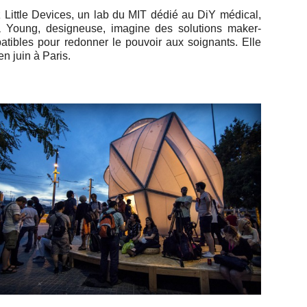
 Little Devices, un lab du MIT dédié au DiY médical,
 Young, de­si­gneuse, imagine des so­lu­tions ma­ker-
a­tibles pour re­don­ner le pouvoir aux soi­gnants. Elle
 en juin à Paris.