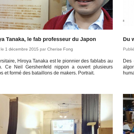
ya Tanaka, le fab professeur du Japon
Du w
 le
1 dé­cembre 2015
par
Cherise Fong
Publi
r­si­taire, Hiroya Tanaka est le pion­nier des fablabs au
Des 
. Ce Neil Ger­shen­feld nippon a ouvert plu­sieurs
al­go
s et formé des ba­taillons de makers. Portrait.
humai