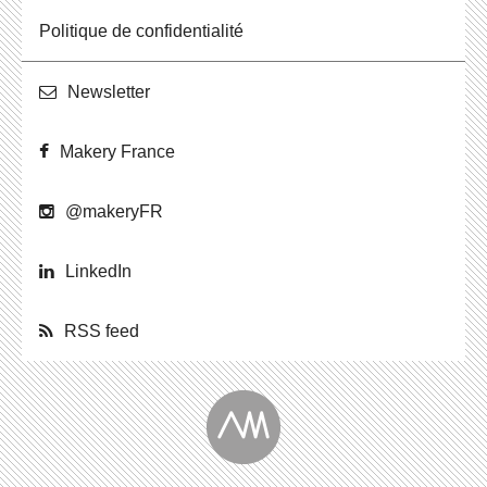
Po­li­tique de confidentialité
News­let­ter
Makery France
@ma­ke­ryFR
Lin­ke­dIn
RSS feed