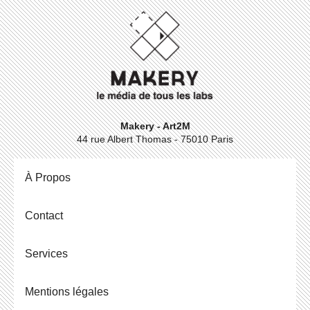
Makery - Art2M
44 rue Albert Thomas - 75010 Paris
À Propos
Contact
Ser­vices
Men­tions légales