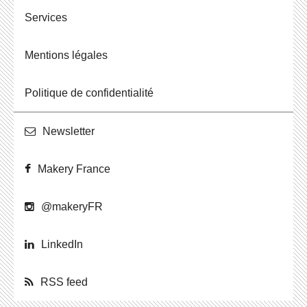
Ser­vices
Men­tions légales
Po­li­tique de confidentialité
News­let­ter
Makery France
@ma­ke­ryFR
Lin­ke­dIn
RSS feed