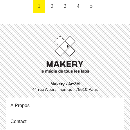
1
2
3
4
»
Makery - Art2M
44 rue Albert Thomas - 75010 Paris
À Propos
Contact