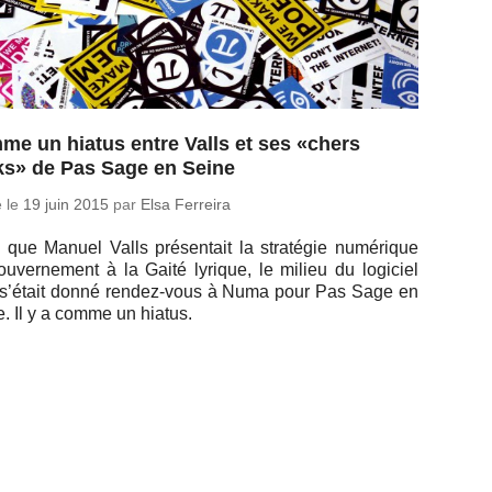
e un hiatus entre Valls et ses «chers
ks» de Pas Sage en Seine
é le
19 juin 2015
par
Elsa Ferreira
 que Manuel Valls pré­sen­tait la stra­té­gie nu­mé­rique
u­ver­ne­ment à la Gaité lyrique, le milieu du lo­gi­ciel
e s’était donné ren­dez-vous à Numa pour Pas Sage en
. Il y a comme un hiatus.