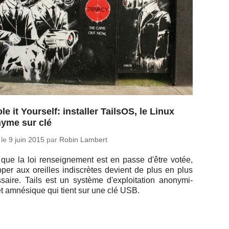
le it Yourself: installer TailsOS, le Linux
yme sur clé
 le
9 juin 2015
par
Robin Lambert
 que la loi ren­sei­gne­ment est en passe d'être votée,
­per aux oreilles in­dis­crètes devient de plus en plus
­saire. Tails est un système d'ex­ploi­ta­tion ano­ny­mi­
et amné­sique qui tient sur une clé USB.