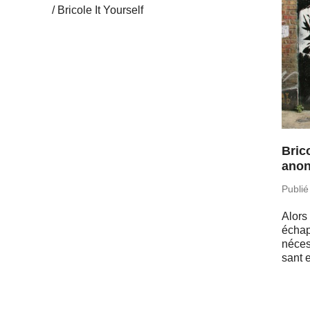
Bricole It Yourself
Brico
anon
Publié
Alors
échap
né­ces
sant 