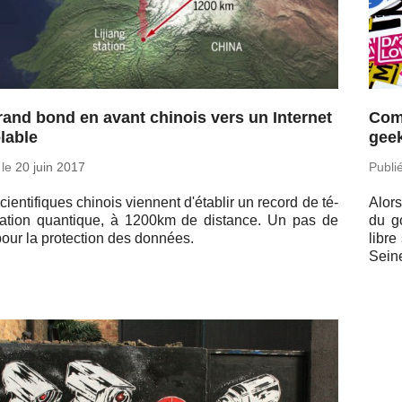
rand bond en avant chinois vers un Internet
Comm
olable
gee
 le
20 juin 2017
Publi
ien­ti­fiques chinois viennent d'éta­blir un record de té­
Alors
r­ta­tion quan­tique, à 1200km de dis­tance. Un pas de
du go
our la pro­tec­tion des données.
libr
Seine