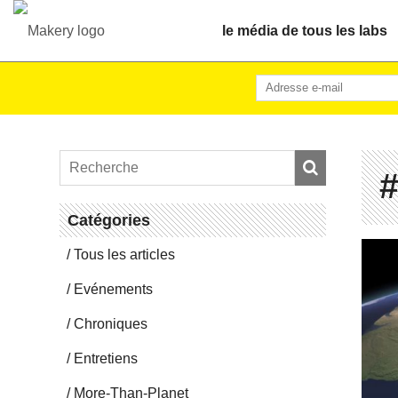
le média de tous les labs
#
Ca­té­go­ries
Tous les articles
Evé­ne­ments
Chro­niques
En­tre­tiens
More-Than-Pla­net