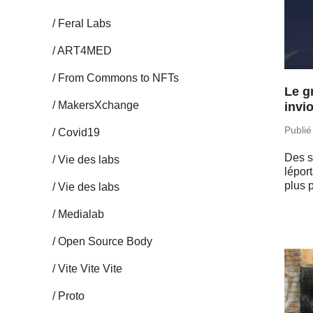
Feral Labs
ART4MED
From Commons to NFTs
Le g
Ma­kersX­change
invi
Publié
Covid19
Des sc
Vie des labs
lé­po
plus p
Vie des labs
Me­dia­lab
Open Source Body
Vite Vite Vite
Proto