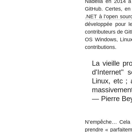
Nadella en 2014 à la
GitHub. Certes, en 
.NET à l’open sour
dé­ve­lop­pée pour le
contri­bu­teurs de G
OS Windows, Linux 
contributions.
La vieille p
d'Internet"
Linux, etc ;
massivement 
— Pierre Be
N’em­pêche… Cela suf
prendre « par­fai­te­m