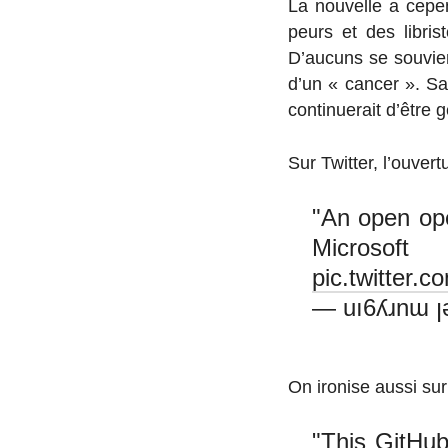
La nou­velle a ce­pe
peurs et des li­brist
D’au­cuns se sou­vi
d’un « cancer ». Sat
conti­nue­rait d’êtr
Sur Twitter, l’ou­ver­
"An open ope
Microsof
pic.twitter
— uı6ʎɹnɯ ꞁ
On ironise aussi sur 
"This GitHub