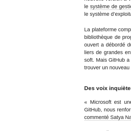
le
système de gesti
le système d’ex­ploi­ta
La pla­te­forme compte
bi­blio­thèque de pro
ouvert a débordé du s
liers de grandes en­
soft. Mais GitHub a 
trouver un nouveau 
Des voix inquièt
« Mi­cro­soft est un
GitHub, nous ren­for­
com­menté Satya Na