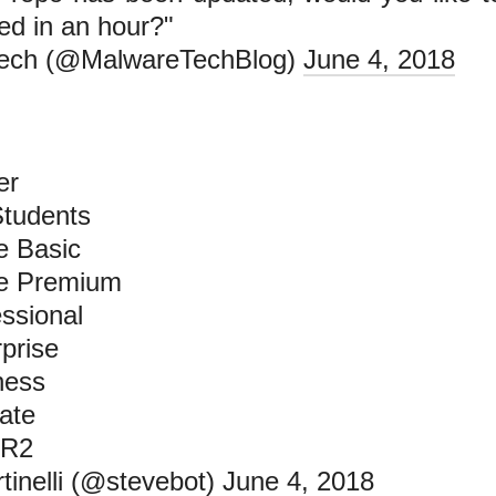
ed in an hour?"
ech (@MalwareTechBlog)
June 4, 2018
er
Students
 Basic
e Premium
ssional
prise
ness
ate
 R2
inelli (@stevebot)
June 4, 2018