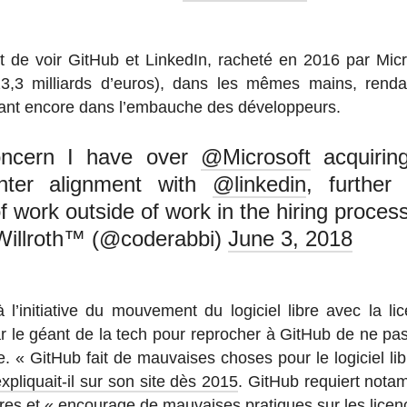
ent de voir GitHub et Lin­ke­dIn, racheté en 2016 par Mi­cr
23,3 mil­liards d’euros), dans les mêmes mains, renda
gnant encore dans l’em­bauche des développeurs.
oncern I have over
@Microsoft
acquiri
ghter alignment with
@linkedin
, further
 work outside of work in the hiring process
Willroth™ (@coderabbi)
June 3, 2018
 l’ini­tia­tive du mou­ve­ment du lo­gi­ciel libre avec la
r le géant de la tech pour re­pro­cher à GitHub de ne pa
re. « GitHub fait de mau­vaises choses pour le lo­gi­ciel libr
x­pli­quait-il sur son site dès 2015
. GitHub re­quiert no­tam
es et « en­cou­rage de mau­vaises pra­tiques sur les li­ce