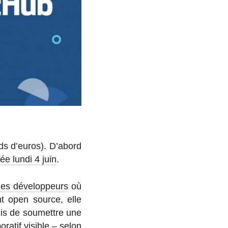
ards d’euros). D’abord
i­sée lundi 4 juin
.
r les développeurs
où
nt open source, elle
puis de sou­mettre une
o­ra­tif visible – selon