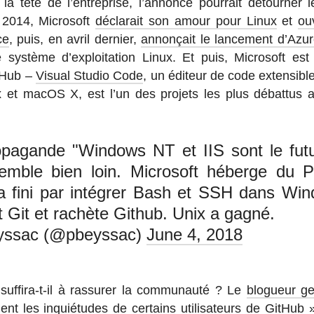
 tête de l’en­tre­prise, l’an­nonce pour­rait dé­tour­ner l
2014, Mi­cro­soft
dé­cla­rait son amour pour Linux
et
ou
ce
, puis, en avril dernier,
an­non­çait le lan­ce­ment d’Az
 système d’ex­ploi­ta­tion Linux. Et puis, Mi­cro­soft est
itHub –
Visual Studio Code
, un éditeur de code ex­ten­sibl
et macOS X, est l’un des projets les plus dé­bat­tus 
ropagande "Windows NT et IIS sont le fu
 semble bien loin. Microsoft héberge du 
 a fini par intégrer Bash et SSH dans Wind
Git et rachète Github. Unix a gagné.
yssac (@pbeyssac)
June 4, 2018
­fira-t-il à ras­su­rer la com­mu­nauté ? Le
blo­gueur g
ent les in­quié­tudes de cer­tains uti­li­sa­teurs de GitHub 