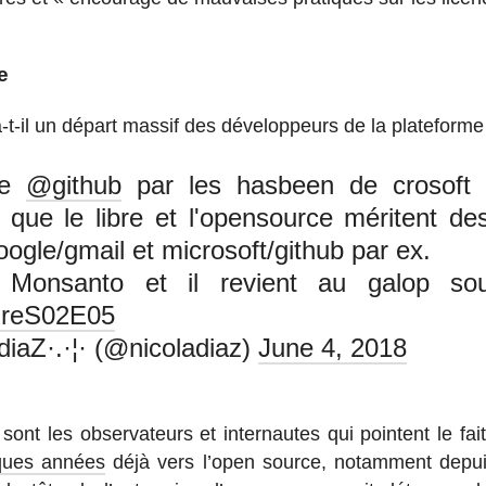
e
a-t-il un départ massif des dé­ve­lop­peurs de la pla­te­forme
de
@github
par les hasbeen de crosoft 
s que le libre et l'opensource méritent des
ogle/gmail et microsoft/github par ex.
 Monsanto et il revient au galop so
reS02E05
diaZ·.·¦· (@nicoladiaz)
June 4, 2018
t les ob­ser­va­teurs et in­ter­nautes qui pointent le fai
ques années
déjà vers l’open source, no­tam­ment depuis