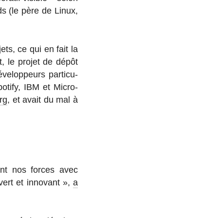
ds (le père de Linux,
jets, ce qui en fait la
nt, le projet de dépôt
e­lop­peurs par­ti­cu­
tify, IBM et Mi­cro­
rg
, et avait du mal à
nant nos forces avec
vert et in­no­vant »,
a