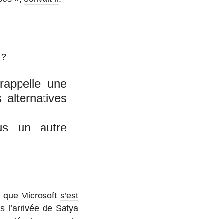
 ?
rappelle une
 alternatives
us un autre
t que Mi­cro­soft
s’est
 l’ar­ri­vée de Satya