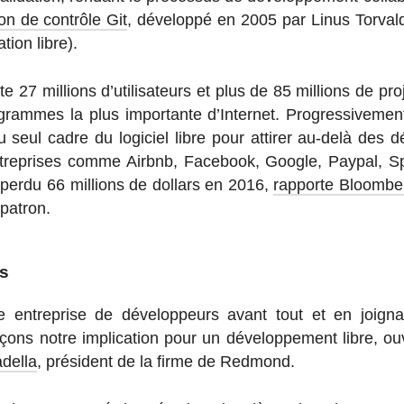
on de contrôle Git
, dé­ve­loppé en 2005 par Linus Tor­val
­tion libre).
 27 mil­lions d’uti­li­sa­teurs et plus de 85 mil­lions de pro
­grammes la plus im­por­tante d’In­ter­net. Pro­gres­si­ve­me
eul cadre du lo­gi­ciel libre pour attirer au-delà des dé­v
tre­prises comme Airbnb, Fa­ce­book, Google, Paypal, Spo
perdu 66 mil­lions de dollars en 2016,
rap­porte Bloombe
patron.
es
e en­tre­prise de dé­ve­lop­peurs avant tout et en joi­g
çons notre im­pli­ca­tion pour un dé­ve­lop­pe­ment libre, ou
della
, pré­sident de la firme de Redmond.