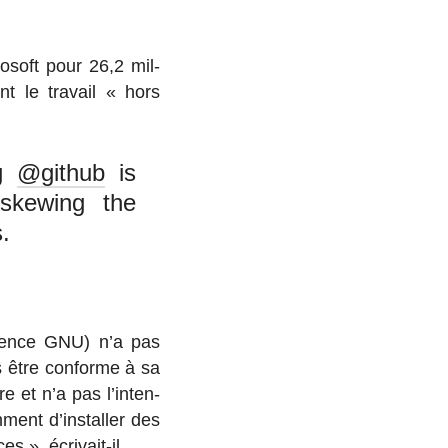
o­soft pour 26,2 mil­
nt le travail « hors
ng
@github
is
 skewing the
.
 licence GNU) n’a pas
s être conforme à sa
e et n’a pas l’in­ten­
­ment d’ins­tal­ler des
nces »,
écri­vait-il
.