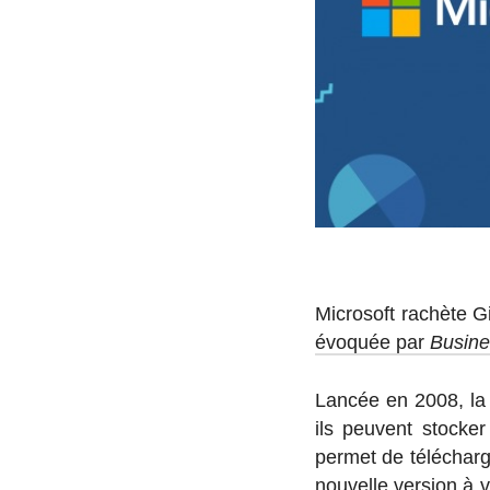
Mi­cro­soft rachète G
évoquée par
Bu­si­n
Lancée en 2008, la 
ils peuvent stocker 
permet de té­lé­char­
nou­velle version à va­