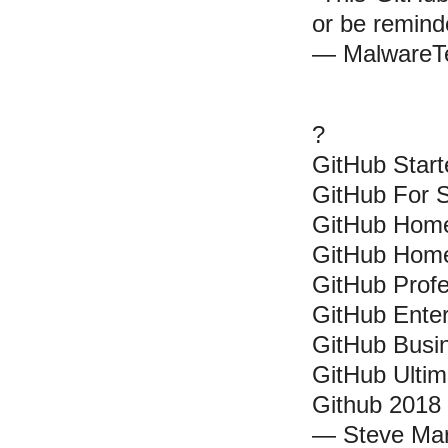
or be remind
— MalwareT
?
GitHub Start
GitHub For 
GitHub Home
GitHub Hom
GitHub Profe
GitHub Enter
GitHub Busi
GitHub Ultim
Github 2018
— Steve Mart