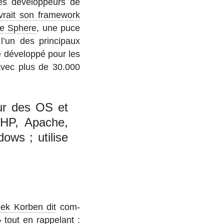
es dé­ve­lop­peurs de
vrait son fra­me­work
ure Sphere
, une puce
 l’un des prin­ci­paux
e dé­ve­loppé pour les
avec plus de 30.000
tur des OS et
PHP, Apache,
ows ; utilise
eek Korben dit
com­
» tout en rap­pe­lant :