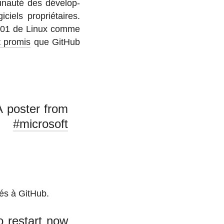
nauté des dé­ve­lop­
ciels pro­prié­taires.
 2001 de Linux comme
t promis
que GitHub
A poster from
#microsoft
qués à GitHub.
o restart now