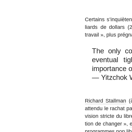
Cer­tains s’in­quièt
liards de dollars (
travail », plus pré­
The only c
eventual ti
importance of
— Yitzchok 
Richard Stallman
(à
attendu le rachat pa
vision stricte du lib
tion de changer »,
e
pro­grammes non libr