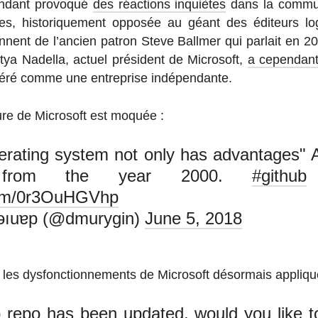
n­dant pro­vo­qué
des ré­ac­tions inquiètes
dans la com­mu­
es, his­to­ri­que­ment opposée au géant des édi­teurs lo­gi­
ennent de l’an­cien patron Steve Ballmer qui parlait en
ya Nadella, actuel pré­sident de Mi­cro­soft,
a ce­pen­dan
e géré comme une en­tre­prise indépendante.
ture de Mi­cro­soft est moquée :
rating system not only has advantages" 
t from the year 2000.
#github
.com/0r3OuHGVhp
əıuɐp (@dmurygin)
June 5, 2018
les dys­fonc­tion­ne­ments de Mi­cro­soft dé­sor­mais ap­pli­
 repo has been updated, would you like t