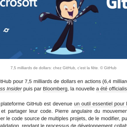
7,5 mil­liards de dollars: chez GitHub, c’est la fête. © GitHub
itHub pour 7,5 mil­liards de dollars en actions (6,4 mil­li
ess Insider
puis par
Bloom­berg
, la nou­velle
a été of­fi­cia­l
pla­te­forme GitHub est devenue
un outil es­sen­tiel pou
et par­ta­ger leur code. Pierre an­gu­laire du mou­ve­me
ger le code source de mul­tiples projets, de le mo­di­fier, 
li­da­tion, rendant le pro­ces­sus de dé­ve­lop­pe­ment col­la­b