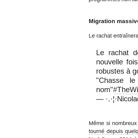
Migration massiv
Le rachat en­traî­ner
Le rachat 
nouvelle foi
robustes à go
"Chasse le
nom"
#TheWi
— ·.·¦·Nicola
Même si nom­breux son
tourné depuis quel