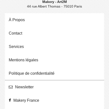
Makery - Art2M
44 rue Albert Thomas - 75010 Paris
À Propos
Contact
Ser­vices
Men­tions légales
Po­li­tique de confidentialité
News­let­ter
Makery France