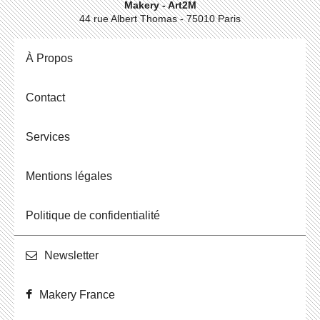
Makery - Art2M
44 rue Albert Thomas - 75010 Paris
À Propos
Contact
Ser­vices
Men­tions légales
Po­li­tique de confidentialité
News­let­ter
Makery France