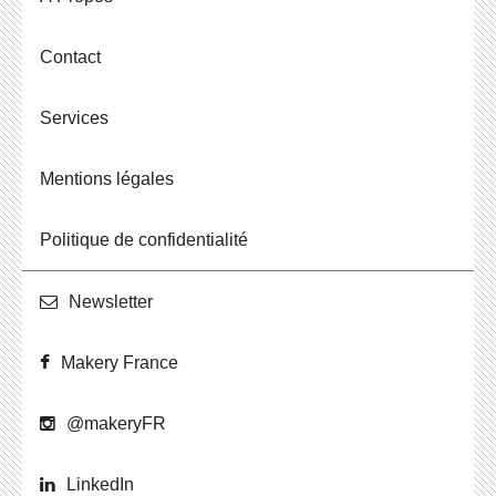
Contact
Ser­vices
Men­tions légales
Po­li­tique de confidentialité
News­let­ter
Makery France
@ma­ke­ryFR
Lin­ke­dIn