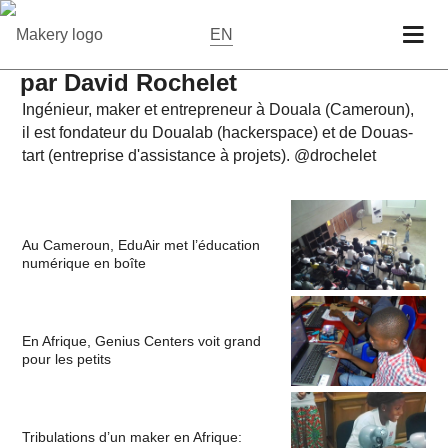
EN
par David Rochelet
In­gé­nieur, maker et en­tre­pre­neur à Douala (Ca­me­roun),
il est fon­da­teur du Doualab (ha­ckers­pace) et de Douas­
tart (en­tre­prise d'as­sis­tance à projets).
@dro­che­let
Au Cameroun, EduAir met l’éducation
numérique en boîte
En Afrique, Genius Centers voit grand
pour les petits
Tribulations d’un maker en Afrique: