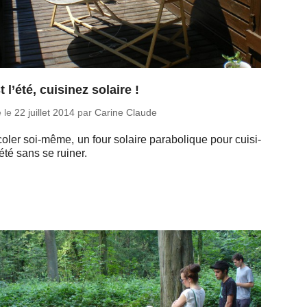
t l’été, cuisinez solaire !
é le
22 juillet 2014
par
Carine Claude
­co­ler soi-même, un four solaire pa­ra­bo­lique pour cui­si­
’été sans se ruiner.