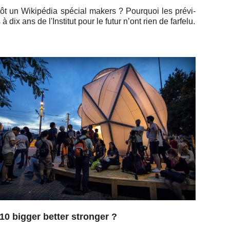
ôt un Wi­ki­pé­dia spécial makers ? Pour­quoi les pré­vi­
 à dix ans de l'Ins­ti­tut pour le futur n’ont rien de farfelu.
0 bigger better stronger ?