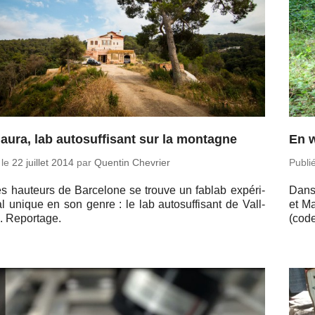
daura, lab autosuffisant sur la montagne
En w
 le
22 juillet 2014
par
Quentin Chevrier
Publi
s hau­teurs de Bar­ce­lone se trouve un fablab ex­pé­ri­
Dans 
l unique en son genre : le lab au­to­suf­fi­sant de Vall­
et Ma
. Reportage.
(code