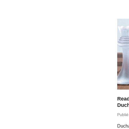
Read
Duch
Publié
Ducha