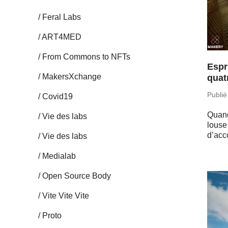
Feral Labs
ART4MED
From Commons to NFTs
Espr
Ma­kersX­change
quat
Publié
Covid19
Quand
Vie des labs
lous
d’acc
Vie des labs
Me­dia­lab
Open Source Body
Vite Vite Vite
Proto