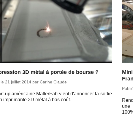
pression 3D métal à portée de bourse ?
Mini
Fra
 le
21 juillet 2014
par
Carine Claude
Publi
rt-up amé­ri­caine Mat­ter­Fab vient d'an­non­cer la sortie
n im­pri­mante 3D métal à bas coût.
Ren­c
une 
100%