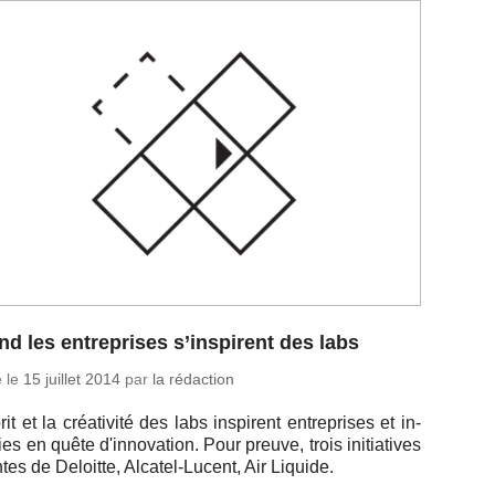
d les entreprises s’inspirent des labs
é le
15 juillet 2014
par
la rédaction
rit et la créa­ti­vité des labs ins­pirent en­tre­prises et in­
ries en quête d'in­no­va­tion. Pour preuve, trois ini­tia­tives
ntes de De­loitte, Al­ca­tel-Lucent, Air Liquide.