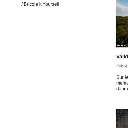
Bricole It Yourself
Vall
Publié
Sur le
men­ta
daura