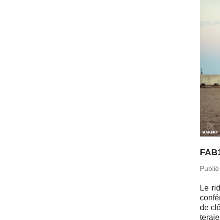
FAB1
Publié
Le ri
con­f
de clô
te­ra