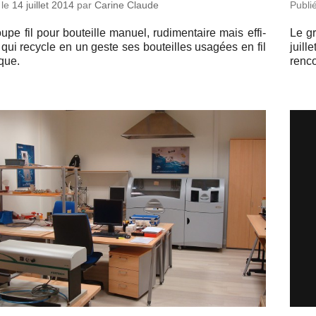
 le
14 juillet 2014
par
Carine Claude
Publi
pe fil pour bou­teille manuel, ru­di­men­taire mais ef­fi­
Le gr
 qui recycle en un geste ses bou­teilles usagées en fil
juill
ique.
ren­c