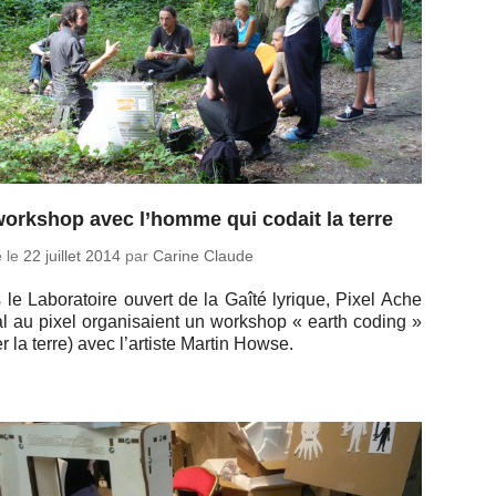
orkshop avec l’homme qui codait la terre
é le
22 juillet 2014
par
Carine Claude
le La­bo­ra­toire ouvert de la Gaîté lyrique, Pixel Ache
l au pixel or­ga­ni­saient un work­shop « earth coding »
r la terre) avec l’ar­tiste Martin Howse.