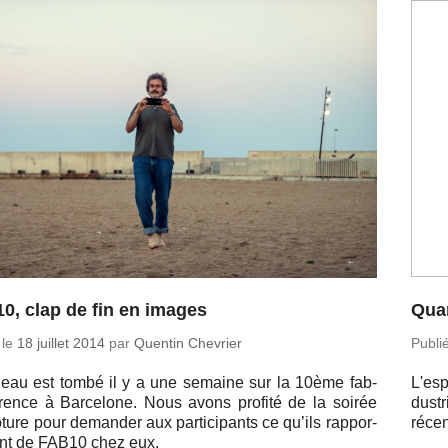
0, clap de fin en images
Quan
 le
18 juillet 2014
par
Quentin Chevrier
Publi
deau est tombé il y a une semaine sur la 10ème fab­
L'es­p
é­rence à Bar­ce­lone. Nous avons profité de la soirée
dus­t
ture pour de­man­der aux par­ti­ci­pants ce qu’ils rap­por­
ré­ce
ient de FAB10 chez eux.