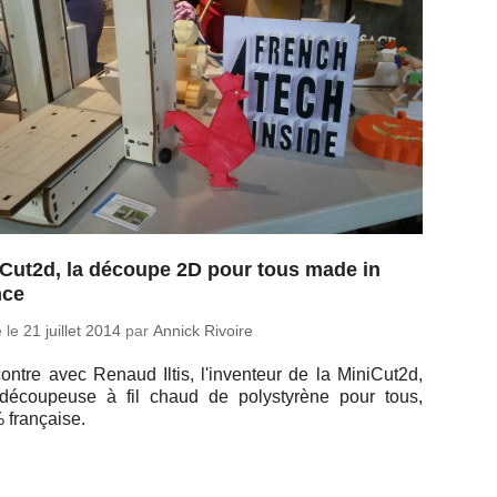
Cut2d, la découpe 2D pour tous made in
nce
é le
21 juillet 2014
par
Annick Rivoire
ontre avec Renaud Iltis, l'in­ven­teur de la Mi­ni­Cut2d,
dé­cou­peuse à fil chaud de po­ly­sty­rène pour tous,
 française.