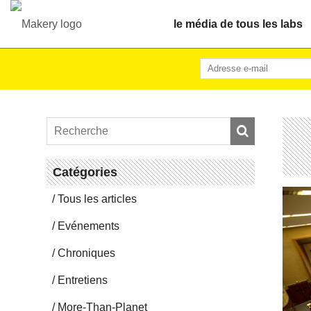
le média de tous les labs
Ca­té­go­ries
Tous les articles
Evé­ne­ments
Chro­niques
En­tre­tiens
More-Than-Pla­net