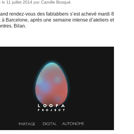
é le
11 juillet 2014
par
Camille Bosqué
and ren­dez-vous des fa­blab­bers s’est achevé mardi 8
et à Bar­ce­lone, après une semaine intense d’ate­liers et
ontres. Bilan.