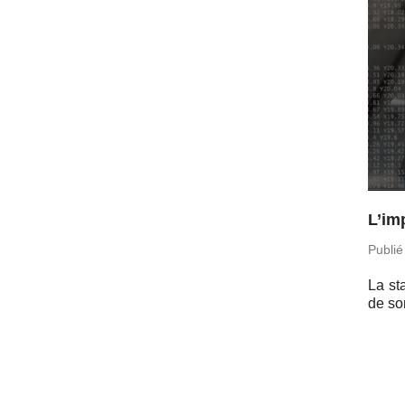
L’im
Publié
La sta
de so