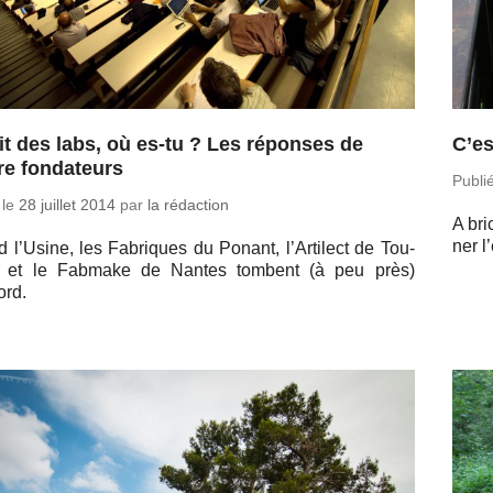
it des labs, où es-tu ? Les réponses de
C’es
re fondateurs
Publi
 le
28 juillet 2014
par
la rédaction
A bri
ner l
 l’Usine, les Fa­briques du Ponant, l’Ar­ti­lect de Tou­
e et le Fabmake de Nantes tombent (à peu près)
ord.