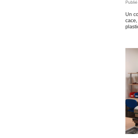
Publié
Un cou
cace,
plast