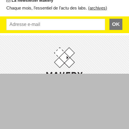
La newsletter Makery
Chaque mois, l’es­sen­tiel de l’actu des labs.
(ar­chives)
OK
Makery - Art2M
44 rue Albert Thomas - 75010 Paris
À Propos