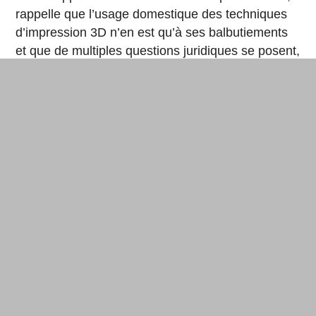
rappelle que l’usage domestique des techniques
d’impression 3D n’en est qu’à ses balbutiements
et que de multiples questions juridiques se posent,
notamment au sujet de la sécurité et de la santé
des particuliers fabriquant eux-mêmes des pièces
pour leur consommation personnelle.
Des fablabs toujours en quête d’un modèle
Et tacle les fablabs au passage : « Les fablabs
sont de plus en plus délaissés par les particuliers
et orientés vers des utilisations professionnelles. »
Un point de vue nuancé par le pôle de
compétitivité de la transformation numérique d’Ile-
de-France Cap Digital dans sa
cartographie de
tendances 2017-2018
: « Les fablabs sont