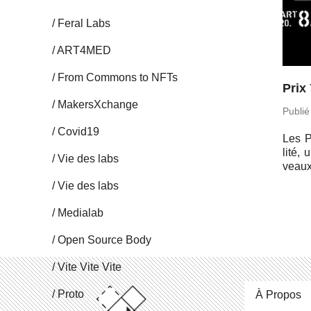
Feral Labs
ART4MED
From Commons to NFTs
Prix
Ma­kersX­change
Publié
Covid19
Les P
lité, 
Vie des labs
veaux 
Vie des labs
Me­dia­lab
Open Source Body
Vite Vite Vite
Proto
À Propos