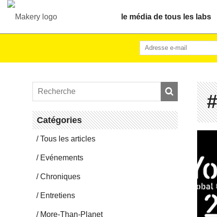
le média de tous les labs
#
Ca­té­go­ries
Tous les articles
Evé­ne­ments
Chro­niques
En­tre­tiens
More-Than-Pla­net