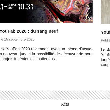
 YouFab 2020 : du sang neuf
Youf
 le
15 sep­tembre 2020
Publi
rix YouFab 2020 re­viennent avec un thème d'ac­tua­
Le 4è
un nouveau jury et la pos­si­bi­lité de dé­cou­vrir de nou­
Youfa
projets in­gé­nieux et inattendus.
lau­r
coup
Actu