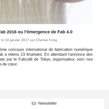
ab 2016 ou l’émergence de Fab 4.0
é le
10 janvier 2017
par
Cherise Fong
me concours in­ter­na­tio­nal de fa­bri­ca­tion nu­mé­rique
b a retenu 23 fi­na­listes. En at­ten­dant l'an­nonce des
éats par le Fabcafé de Tokyo, or­ga­ni­sa­teur, voici nos
s de cœur.
News­let­ter