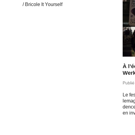
Bricole It Yourself
À l’
Werk
Publié
Le fe
le­ma
dences
en in­