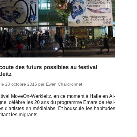
écoute des futurs possibles au festival
leitz
 le
20 octobre 2015
par
Ewen Chardronnet
s­ti­val Mo­veOn-Werk­leitz, en ce moment à Halle en Al­
gne, célèbre les 20 ans du pro­gramme Emare de ré­si­
 d'ar­tistes en mé­dia­labs. Et bous­cule les ha­bi­tudes
vi­tant les migrants.