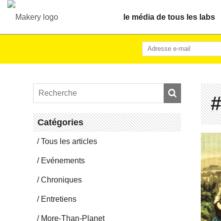
le média de tous les labs
#
Ca­té­go­ries
Tous les articles
Evé­ne­ments
Chro­niques
En­tre­tiens
More-Than-Pla­net