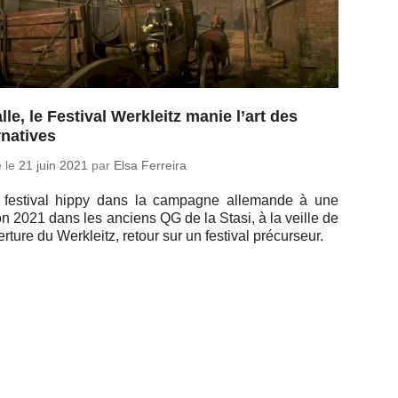
lle, le Festival Werkleitz manie l’art des
rnatives
é le
21 juin 2021
par
Elsa Ferreira
 fes­ti­val hippy dans la cam­pagne al­le­mande à une
on 2021 dans les anciens QG de la Stasi, à la veille de
ver­ture du Werk­leitz, retour sur un fes­ti­val précurseur.