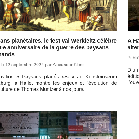
ans planétaires, le festival Werkleitz célèbre
A Ha
00e anniversaire de la guerre des paysans
alte
mands
Publi
 le
12 sep­tembre 2024
par
Alexan­der Klose
D’un
éditi
po­si­tion « Paysans pla­né­taires » au Kunst­mu­seum
l’ou­
tz­burg, à Halle, montre les enjeux et l'évo­lu­tion de
i­cul­ture de Thomas Müntzer à nos jours.