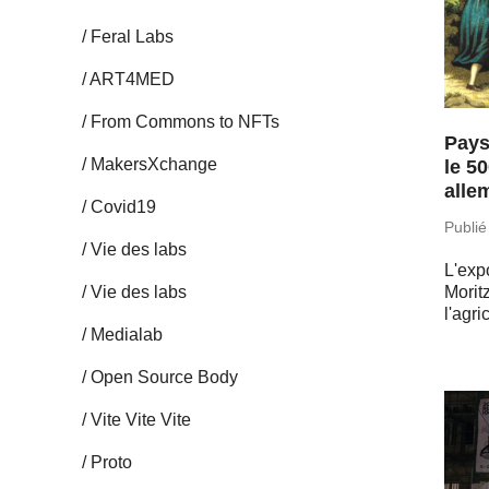
Feral Labs
ART4MED
From Commons to NFTs
Pays
Ma­kersX­change
le 5
alle
Covid19
Publié
Vie des labs
L'ex­
Vie des labs
Mo­ri
l'agr
Me­dia­lab
Open Source Body
Vite Vite Vite
Proto