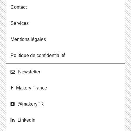
Contact
Ser­vices
Men­tions légales
Po­li­tique de confidentialité
News­let­ter
Makery France
@ma­ke­ryFR
Lin­ke­dIn