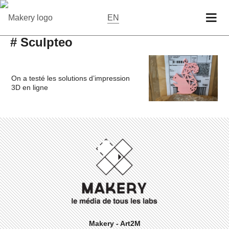
EN
# Sculpteo
On a testé les solutions d’impression
3D en ligne
Makery - Art2M