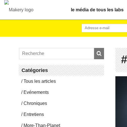
le média de tous les labs
#
Ca­té­go­ries
Tous les articles
Evé­ne­ments
Chro­niques
En­tre­tiens
More-Than-Pla­net