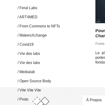
Feral Labs
ART4MED
From Commons to NFTs
Pourq
Ma­kersX­change
Cha
Publié
Covid19
Le pl
Vie des labs
porte
fon­da
Vie des labs
Me­dia­lab
Open Source Body
Vite Vite Vite
Proto
À Propos