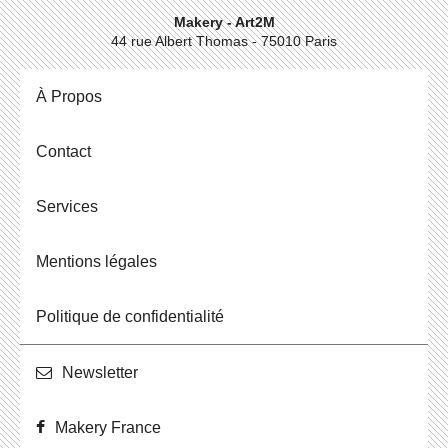
Makery - Art2M
44 rue Albert Thomas - 75010 Paris
À Propos
Contact
Ser­vices
Men­tions légales
Po­li­tique de confidentialité
News­let­ter
Makery France