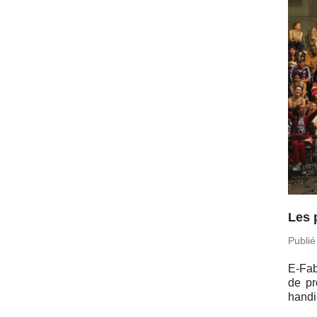
Les 
Publié
E-Fa­b
de pr
han­d