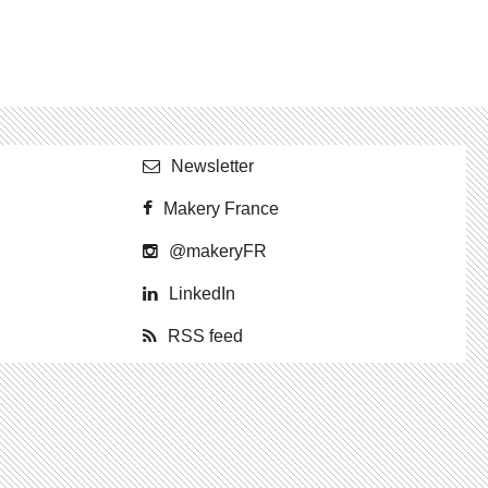
News­let­ter
Makery France
@ma­ke­ryFR
Lin­ke­dIn
RSS feed