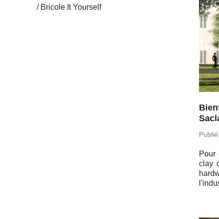
Bricole It Yourself
Bien
Sacl
Publié
Pour 
clay d
hard­
l'indu