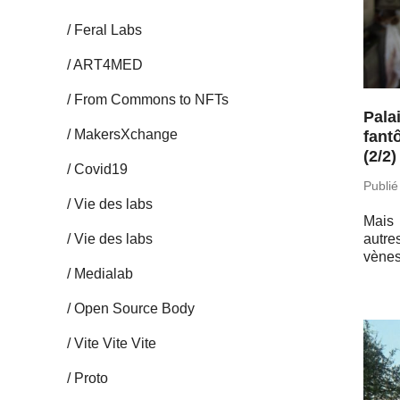
Feral Labs
ART4MED
From Commons to NFTs
Pala
Ma­kersX­change
fant
(2/2)
Covid19
Publié
Vie des labs
Mais 
Vie des labs
autre
vènes
Me­dia­lab
Open Source Body
Vite Vite Vite
Proto