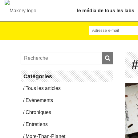
le média de tous les labs
#
Ca­té­go­ries
Tous les articles
Evé­ne­ments
Chro­niques
En­tre­tiens
More-Than-Pla­net