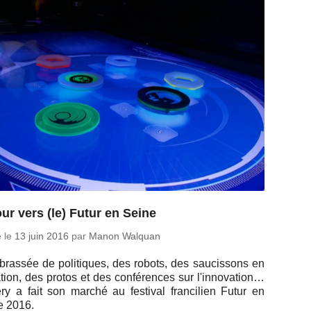
ur vers (le) Futur en Seine
é le
13 juin 2016
par
Manon Walquan
rassée de po­li­tiques, des robots, des sau­cis­sons en
­ta­tion, des protos et des confé­rences sur l'in­no­va­tion…
y a fait son marché au fes­ti­val fran­ci­lien Futur en
e 2016.