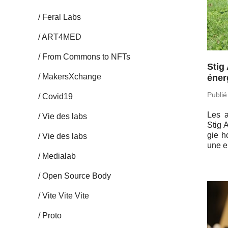
Feral Labs
ART4MED
From Commons to NFTs
Stig
Ma­kersX­change
éner
Publié
Covid19
Les a
Vie des labs
Stig 
gie h
Vie des labs
une en
Me­dia­lab
Open Source Body
Vite Vite Vite
Proto