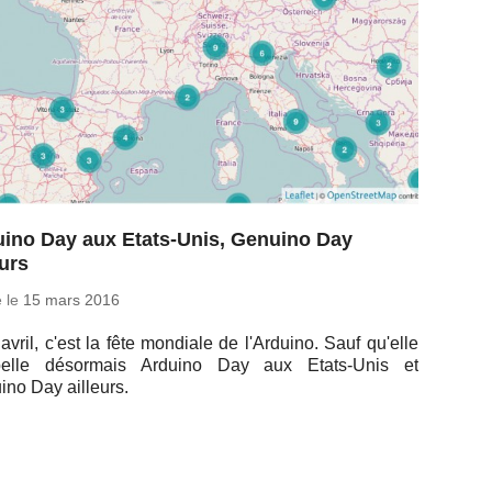
uino Day aux Etats-Unis, Genuino Day
eurs
é le
15 mars 2016
avril, c'est la fête mon­diale de l'Ar­duino. Sauf qu'elle
­pelle dé­sor­mais Arduino Day aux Etats-Unis et
ino Day ailleurs.