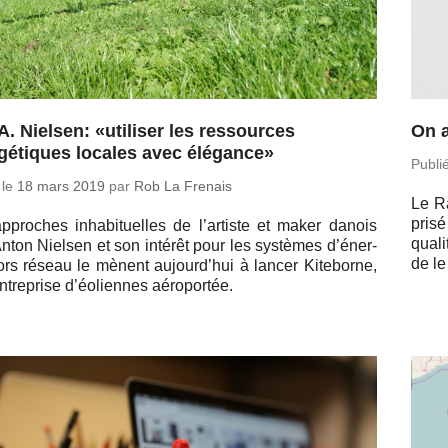
 A. Nielsen: «utiliser les ressources
On a
gétiques locales avec élégance»
Publi
 le
18 mars 2019
par
Rob La Frenais
Le Ra
prisé
p­proches in­ha­bi­tuelles de l’ar­tiste et maker danois
qua­
Anton Nielsen et son intérêt pour les sys­tèmes d’éner­
de le
ors réseau le mènent au­jour­d’hui à lancer Ki­te­borne,
­tre­prise d’éo­liennes aéroportée.