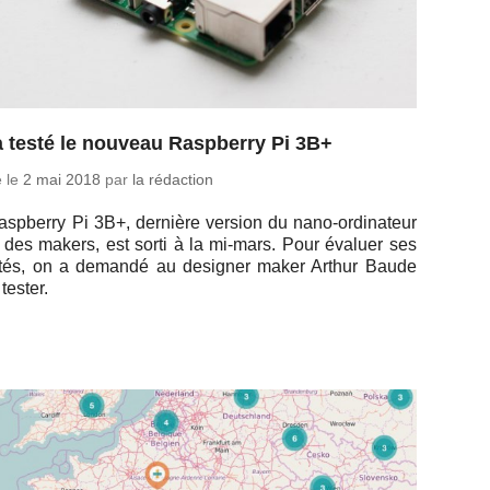
 testé le nouveau Raspberry Pi 3B+
é le
2 mai 2018
par
la rédaction
sp­berry Pi 3B+, der­nière version du nano-or­di­na­teur
 des makers, est sorti à la mi-mars. Pour évaluer ses
li­tés, on a demandé au de­si­gner maker Arthur Baude
 tester.