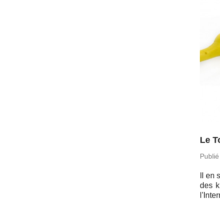
Le T
Publié
Il en
des k
l'In­t