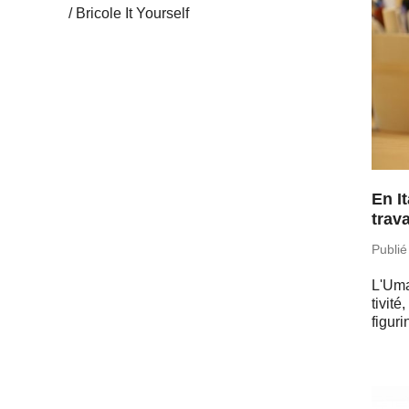
Bricole It Yourself
En I
trava
Publié
L'Uma
ti­vit
fi­gu­