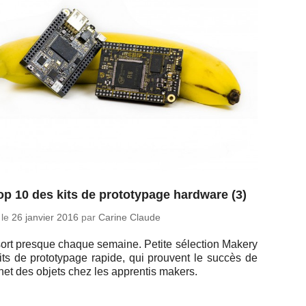
op 10 des kits de prototypage hardware (3)
 le
26 janvier 2016
par
Carine Claude
 sort presque chaque semaine. Petite sé­lec­tion Makery
its de pro­to­ty­page rapide, qui prouvent le succès de
er­net des objets chez les ap­pren­tis makers.