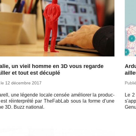
talie, un vieil homme en 3D vous regarde
Ard
iller et tout est décuplé
aill
 le
12 dé­cembre 2017
Publi
­rell, une légende locale censée amé­lio­rer la pro­duc­
Le 2 
é, est ré­in­ter­prété par The­Fa­bLab sous la forme d’une
s'ap
rine 3D. Buzz national.
Genu