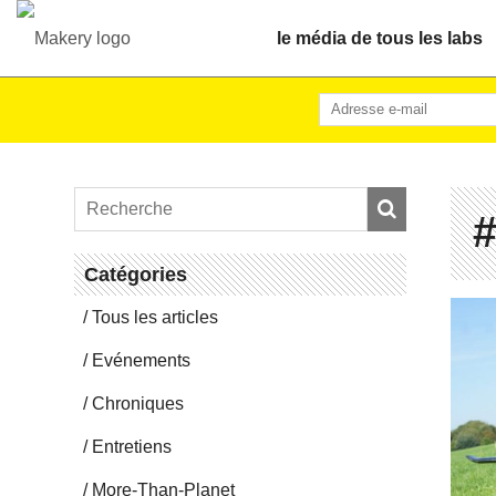
le média de tous les labs
#
Ca­té­go­ries
Tous les articles
Evé­ne­ments
Chro­niques
En­tre­tiens
More-Than-Pla­net