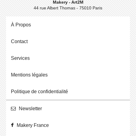
Makery - Art2M
44 rue Albert Thomas - 75010 Paris
À Propos
Contact
Ser­vices
Men­tions légales
Po­li­tique de confidentialité
News­let­ter
Makery France