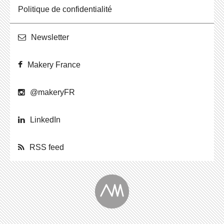
Po­li­tique de confidentialité
News­let­ter
Makery France
@ma­ke­ryFR
Lin­ke­dIn
RSS feed