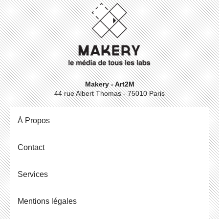
Makery - Art2M
44 rue Albert Thomas - 75010 Paris
À Propos
Contact
Ser­vices
Men­tions légales