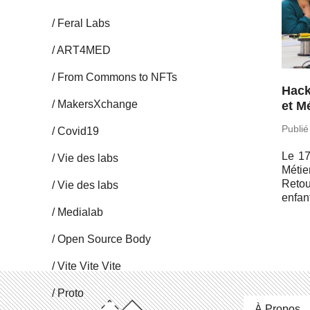
Feral Labs
ART4MED
From Commons to NFTs
Hack
Ma­kersX­change
et M
Publié
Covid19
Le 17
Vie des labs
Métie
Retou
Vie des labs
enfan
Me­dia­lab
Open Source Body
Vite Vite Vite
Proto
À Propos