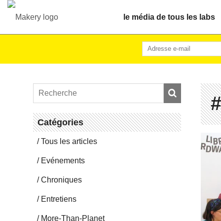
le média de tous les labs
#
Ca­té­go­ries
Tous les articles
Evé­ne­ments
Chro­niques
En­tre­tiens
More-Than-Pla­net