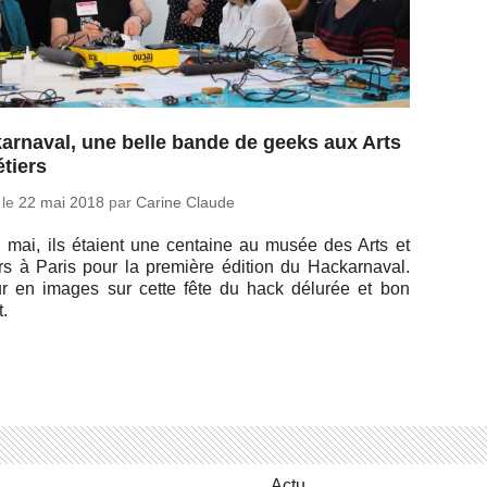
arnaval, une belle bande de geeks aux Arts
étiers
 le
22 mai 2018
par
Carine Claude
 mai, ils étaient une cen­taine au musée des Arts et
rs à Paris pour la pre­mière édition du Ha­ckar­na­val.
r en images sur cette fête du hack délurée et bon
t.
Actu