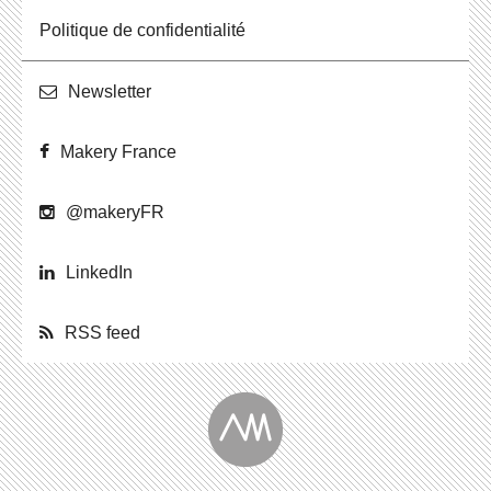
Po­li­tique de confidentialité
News­let­ter
Makery France
@ma­ke­ryFR
Lin­ke­dIn
RSS feed