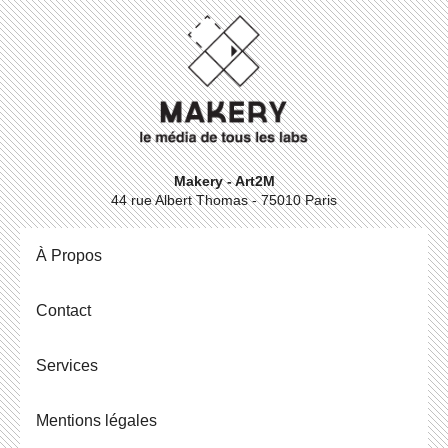
Makery - Art2M
44 rue Albert Thomas - 75010 Paris
À Propos
Contact
Ser­vices
Men­tions légales