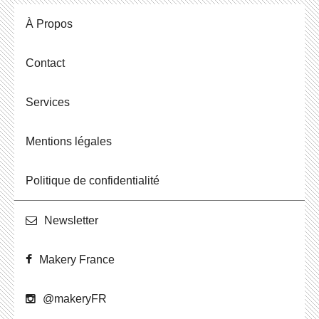
À Propos
Contact
Ser­vices
Men­tions légales
Po­li­tique de confidentialité
News­let­ter
Makery France
@ma­ke­ryFR